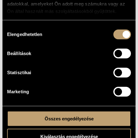
adatokkal, amelyeket Ön adott meg számukra vagy az
Ön által használt más szolgáltatásokból gyűjtöttek.
Hozzájárulás
Elengedhetetlen
kiválasztása
2025
4
EUR
Beállítások
ISBN9786158259521
Statisztikai
SZEKERES, KÁLMÁN - SZ.
FARKAS, MÁRTA:
Marketing
SUGÁR, REZSŐ (ENGLISH)
Összes engedélyezése
Kiválasztás engedélyezése