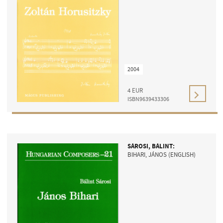
2004
4
EUR
ISBN9639433306
SÁROSI, BÁLINT:
BIHARI, JÁNOS (ENGLISH)