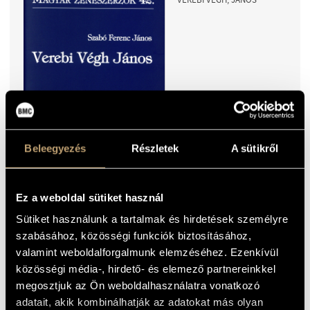
2022
Beleegyezés
Részletek
A sütikről
4
EUR
ISBN9786158060172
Ez a weboldal sütiket használ
Sütiket használunk a tartalmak és hirdetések személyre
szabásához, közösségi funkciók biztosításához,
SZABÓ, FERENC JÁNOS:
valamint weboldalforgalmunk elemzéséhez. Ezenkívül
VEREBI VÉGH, JÁNOS
(ENGLISH)
közösségi média-, hirdető- és elemező partnereinkkel
megosztjuk az Ön weboldalhasználatra vonatkozó
adatait, akik kombinálhatják az adatokat más olyan