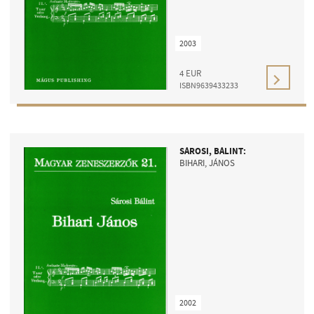
2003
4
EUR
ISBN9639433233
SÁROSI, BÁLINT:
BIHARI, JÁNOS
2002