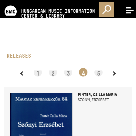
PROGRAMS
HUNGARIAN MUSIC INFORMATION
MENU
CENTER & LIBRARY
COMPETITIONS
TRAININGS
RELEASES
RELEASES
1
2
3
4
5
ABOUT US
PINTÉR, CSILLA MÁRIA
SZŐNYI, ERZSÉBET
CONTACT
VIDEO GALLERY