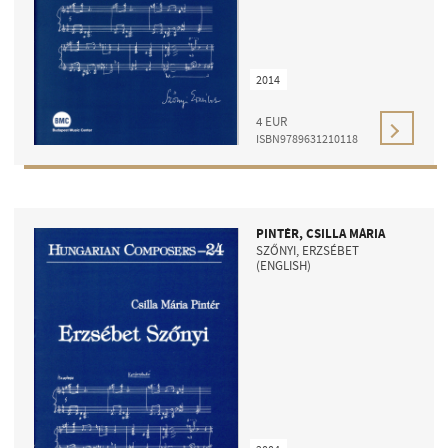
2014
4
EUR
ISBN9789631210118
ADDRESS
EMAIL
infokozpont@bmc.hu
PINTÉR, CSILLA MÁRIA
PHONE
SZŐNYI, ERZSÉBET
(ENGLISH)
OPENING HOURS