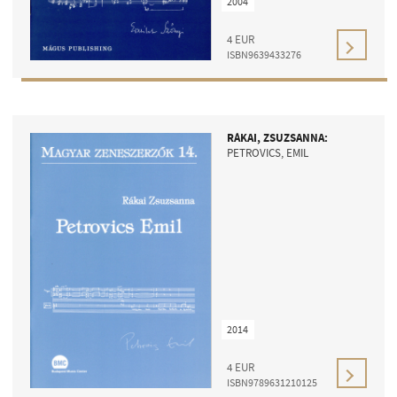
2004
ARTIST DATABASE
4
EUR
COMPOSITION DATABASE
ISBN9639433276
MUSIC LIBRARY, ONLINE CATALOG
RÁKAI, ZSUZSANNA:
PETROVICS, EMIL
2014
4
EUR
ISBN9789631210125