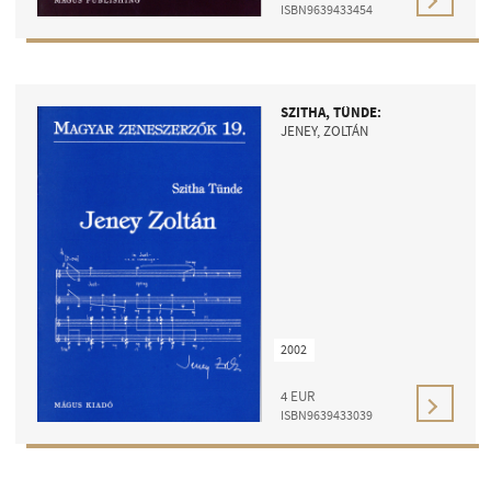
ISBN9639433454
SZITHA, TÜNDE:
JENEY, ZOLTÁN
2002
4
EUR
ISBN9639433039