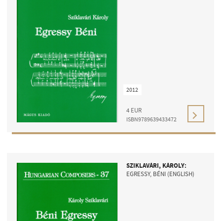
2012
4
EUR
ISBN9789639433472
SZIKLAVÁRI, KÁROLY:
EGRESSY, BÉNI (ENGLISH)