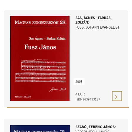
SAS, ÁGNES - FARKAS,
ZOLTÁN:
FUSS, JOHANN EVANGELIST
2003
4
EUR
ISBN9639433187
SZABÓ, FERENC JÁNOS:
VEREBI VÉGH, JÁNOS