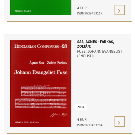
4
EUR
ISBN963943311X
SAS, ÁGNES - FARKAS,
ZOLTÁN:
FUSS, JOHANN EVANGELIST
(ENGLISH)
2004
4
EUR
ISBN9639433284