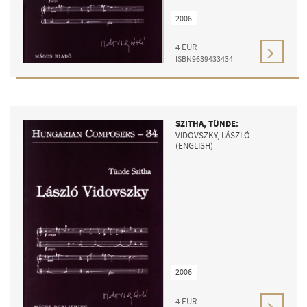
2006
4
EUR
ISBN9639433434
SZITHA, TÜNDE:
VIDOVSZKY, LÁSZLÓ
(ENGLISH)
2006
4
EUR