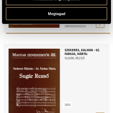
2003
Megtagad
4
EUR
ISBN9639433225
SZEKERES, KÁLMÁN - SZ.
FARKAS, MÁRTA:
SUGÁR, REZSŐ
2002