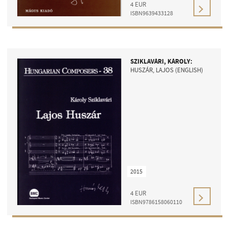
4
EUR
ISBN9639433128
SZIKLAVÁRI, KÁROLY:
HUSZÁR, LAJOS (ENGLISH)
2015
4
EUR
ISBN9786158060110