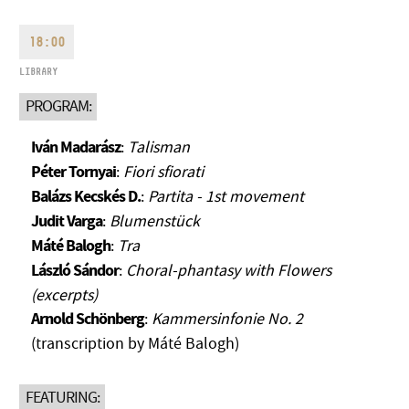
18:00
LIBRARY
PROGRAM:
ADDRESS
Iván Madarász
:
Talisman
Péter Tornyai
:
Fiori sfiorati
EMAIL
Balázs Kecskés D.
:
Partita - 1st movement
infokozpont@bmc.hu
Judit Varga
:
Blumenstück
PHONE
Máté Balogh
:
Tra
László Sándor
:
Choral-phantasy with Flowers
OPENING HOURS
(excerpts)
Arnold Schönberg
:
Kammersinfonie No. 2
(transcription by Máté Balogh)
FEATURING: