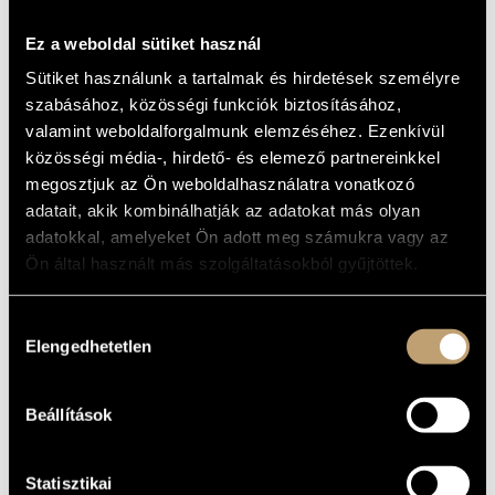
Arnold Schoenberg
symphony of
as a befitting finale,
Ez a weboldal sütiket használ
bringing the spiritual legacy of a key figure in
Sütiket használunk a tartalmak és hirdetések személyre
modernism closer to today's audience.
szabásához, közösségi funkciók biztosításához,
valamint weboldalforgalmunk elemzéséhez. Ezenkívül
közösségi média-, hirdető- és elemező partnereinkkel
megosztjuk az Ön weboldalhasználatra vonatkozó
adatait, akik kombinálhatják az adatokat más olyan
adatokkal, amelyeket Ön adott meg számukra vagy az
Ön által használt más szolgáltatásokból gyűjtöttek.
Hozzájárulás
Elengedhetetlen
kiválasztása
Free entry!
Seating is on a first-come, first-served
Beállítások
basis.
Statisztikai