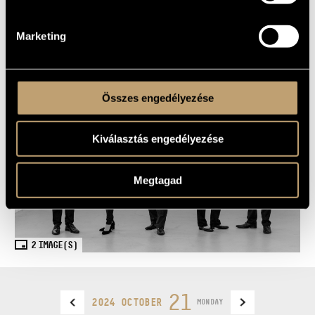
Marketing
SHARE
Összes engedélyezése
Kiválasztás engedélyezése
Megtagad
2
IMAGE(S)
21
2024 OCTOBER
MONDAY