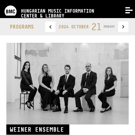
PROGRAMS
HUNGARIAN MUSIC INFORMATION
MENU
CENTER & LIBRARY
COMPETITIONS
21
PROGRAMS
2024 OCTOBER
MONDAY
TRAININGS
RELEASES
ABOUT US
CONTACT
VIDEO GALLERY
WEINER ENSEMBLE