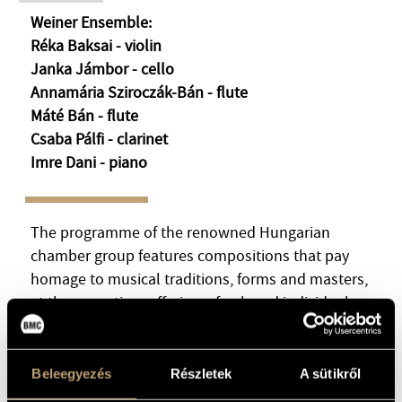
ARTIST DATABASE
Weiner Ensemble:
Réka Baksai - violin
COMPOSITION DATABASE
Janka Jámbor - cello
Annamária Sziroczák-Bán - flute
MUSIC LIBRARY, ONLINE CATALOG
Máté Bán - flute
Csaba Pálfi - clarinet
Imre Dani - piano
The programme of the renowned Hungarian
chamber group features compositions that pay
homage to musical traditions, forms and masters,
at the same time offering a fresh and individual
voice. Six different styles, approaches
and compositional plans make the programme
Máté
truly colourful. The ensemble performs
Beleegyezés
Részletek
A sütikről
Balogh
's transcription from the second chamber