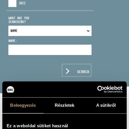
JAZZ
WHAT ARE YOU
SEARCHING?
ADDRESS
NAME:
EMAIL
infokozpont@bmc.hu
PHONE
SEARCH
OPENING HOURS
Beleegyezés
Részletek
A sütikről
RIBLI ILONA
cello
Ez a weboldal sütiket használ