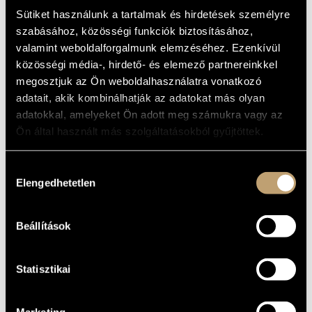
ARTIST DATABASE
Sütiket használunk a tartalmak és hirdetések személyre
BASIC DATA
szabásához, közösségi funkciók biztosításához,
COMPOSITION DATABASE
Komló
valamint weboldalforgalmunk elemzéséhez. Ezenkívül
PLACE OF
BIRTH
közösségi média-, hirdető- és elemező partnereinkkel
MUSIC LIBRARY, ONLINE CATALOG
DATE OF
megosztjuk az Ön weboldalhasználatra vonatkozó
BIRTH
adatait, akik kombinálhatják az adatokat más olyan
http://www.hangistallo.hu
WEB
adatokkal, amelyeket Ön adott meg számukra vagy az
Ön által használt más szolgáltatásokból gyűjtöttek.
DISCOGRAPHY
YEAR
TITLE
PUBLISHER
CODE
REMARK
Hozzájárulás
Elengedhetetlen
Reményi, Attila: Les
kiválasztása
Jardins de l'existence;
The Last Message
SLPX
1989
Hungaroton
LP
31121
(Reményi Attila: A
létezés kertjei; Az
Beállítások
utolsó üzenet)
The Conscience -
Narrative Chamber
Leo
CD LR
1993
Pieces
Records
185
(A Lelkiismeret -
Statisztikai
Narratív Kamaradarabok)