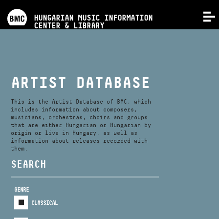
PROGRAMS
HUNGARIAN MUSIC INFORMATION
MENU
CENTER & LIBRARY
COMPETITIONS
TRAININGS
ARTIST DATABASE
RELEASES
This is the Artist Database of BMC, which
includes information about composers,
musicians, orchestras, choirs and groups
that are either Hungarian or Hungarian by
ABOUT US
origin or live in Hungary, as well as
information about releases recorded with
them.
CONTACT
SEARCH
GENRE
VIDEO GALLERY
CLASSICAL