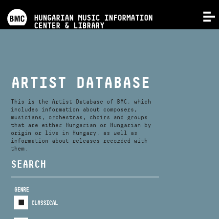
PROGRAMS
HUNGARIAN MUSIC INFORMATION
MENU
CENTER & LIBRARY
COMPETITIONS
TRAININGS
ARTIST DATABASE
RELEASES
This is the Artist Database of BMC, which
includes information about composers,
musicians, orchestras, choirs and groups
that are either Hungarian or Hungarian by
ABOUT US
origin or live in Hungary, as well as
information about releases recorded with
them.
CONTACT
SEARCH
GENRE
VIDEO GALLERY
CLASSICAL