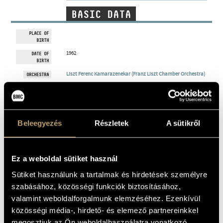
ARTIST DATABASE
BASIC DATA
COMPOSITION DATABASE
PLACE OF
BIRTH
MUSIC LIBRARY, ONLINE CATALOG
1962
DATE OF
BIRTH
Liszt Ferenc Kamarazenekar (Franz Liszt Chamber Orchestra)
ORCHESTRA
DISCOGRAPHY
YEAR
TITLE
PUBLISHER
CODE
REMARK
Beleegyezés
Részletek
A sütikről
Schubert, Franz:
String Quartets
HCD
1990
Hungaroton
31195
(Schubert, Franz:
Vonósnégyesek)
Ez a weboldal sütiket használ
Borodin: Chamber
Music
Marco Polo
1991
8.223172
Own
(Naxos)
(Borogyin:
Sütiket használunk a tartalmak és hirdetések személyre
Kamarazene)
szabásához, közösségi funkciók biztosításához,
Dvorák, Antonín:
String Quartet No.
valamint weboldalforgalmunk elemzéséhez. Ezenkívül
12, op. 96
"American"; String
Rerelease:
közösségi média-, hirdető- és elemező partnereinkkel
Quintet, Op. 97
4509-
1994
Erato
Apex 0927-
96968-2
(Dvorák, Antonín: F-
44355-2
megosztjuk az Ön weboldalhasználatra vonatkozó