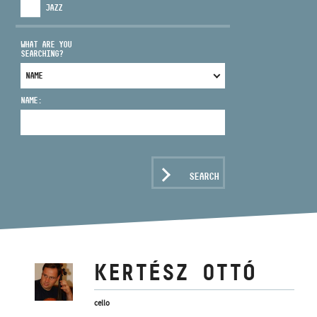
JAZZ
WHAT ARE YOU
SEARCHING?
ADDRESS
NAME:
EMAIL
infokozpont@bmc.hu
PHONE
SEARCH
OPENING HOURS
KERTÉSZ OTTÓ
cello