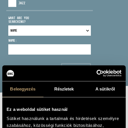
JAZZ
WHAT ARE YOU
SEARCHING?
ADDRESS
NAME:
EMAIL
infokozpont@bmc.hu
PHONE
SEARCH
OPENING HOURS
Beleegyezés
Részletek
A sütikről
MÁTYÁS MÁRIA
Ez a weboldal sütiket használ
Sütiket használunk a tartalmak és hirdetések személyre
voice - soprano
szabásához, közösségi funkciók biztosításához,