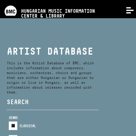
PROGRAMS
HUNGARIAN MUSIC INFORMATION
MENU
CENTER & LIBRARY
COMPETITIONS
TRAININGS
ARTIST DATABASE
RELEASES
This is the Artist Database of BMC, which
includes information about composers,
musicians, orchestras, choirs and groups
that are either Hungarian or Hungarian by
ABOUT US
origin or live in Hungary, as well as
information about releases recorded with
them.
CONTACT
SEARCH
GENRE
VIDEO GALLERY
CLASSICAL