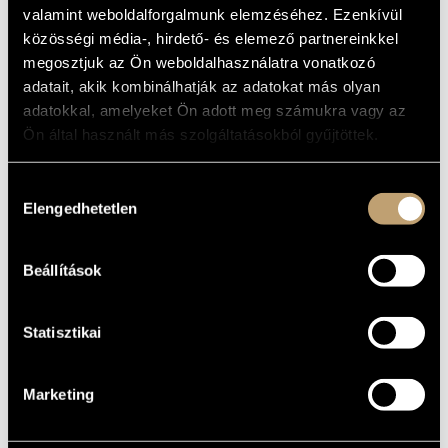
ARTIST DATABASE
valamint weboldalforgalmunk elemzéséhez. Ezenkívül
BASIC DATA
közösségi média-, hirdető- és elemező partnereinkkel
COMPOSITION DATABASE
megosztjuk az Ön weboldalhasználatra vonatkozó
Hajdúdorog
PLACE OF
BIRTH
adatait, akik kombinálhatják az adatokat más olyan
MUSIC LIBRARY, ONLINE CATALOG
1924
adatokkal, amelyeket Ön adott meg számukra vagy az
DATE OF
BIRTH
Ön által használt más szolgáltatásokból gyűjtöttek.
DISCOGRAPHY
Hozzájárulás
Elengedhetetlen
kiválasztása
YEAR
TITLE
PUBLISHER
CODE
REMARK
Fifty Years of
Hungaroton - Singers
HCD
2001
Hungaroton
32096-
3 CDs
(50 éves a Hungaroton -
Beállítások
98
Énekművészek (1951-
2001))
Statisztikai
Marketing