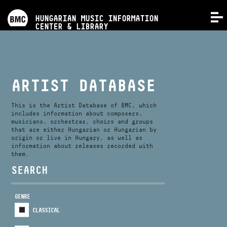
PROGRAMS
HUNGARIAN MUSIC INFORMATION
MENU
CENTER & LIBRARY
COMPETITIONS
TRAININGS
ARTIST DATABASE
RELEASES
This is the Artist Database of BMC, which
includes information about composers,
musicians, orchestras, choirs and groups
that are either Hungarian or Hungarian by
ABOUT US
origin or live in Hungary, as well as
information about releases recorded with
them.
CONTACT
SEARCH
GENRE
VIDEO GALLERY
CLASSICAL