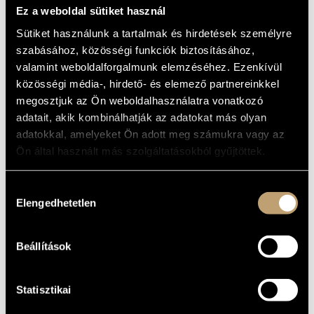
ARTIST DATABASE
piano
Ez a weboldal sütiket használ
Sütiket használunk a tartalmak és hirdetések személyre
BASIC DATA
COMPOSITION DATABASE
szabásához, közösségi funkciók biztosításához,
valamint weboldalforgalmunk elemzéséhez. Ezenkívül
PLACE OF
MUSIC LIBRARY, ONLINE CATALOG
BIRTH
közösségi média-, hirdető- és elemező partnereinkkel
1923
megosztjuk az Ön weboldalhasználatra vonatkozó
DATE OF
BIRTH
adatait, akik kombinálhatják az adatokat más olyan
adatokkal, amelyeket Ön adott meg számukra vagy az
DISCOGRAPHY
Ön által használt más szolgáltatásokból gyűjtöttek.
YEAR
TITLE
PUBLISHER
CODE
REMARK
Hozzájárulás
First
release:
Elengedhetetlen
Prokofjev, Szergej
kiválasztása
SLPM / MK
Szergejevics: Péter és
11816
a farkas, Ravel:
HCD
1995
Hungaroton
(LP/MC)
Lúdanyó meséi, Saint-
32229
First CD
Saens: Az állatok
release:
farsangja
Beállítások
CLD 4002
(1995)
Fifty Years of
Hungaroton - String
HCD
Players
Statisztikai
2001
Hungaroton
32091-
3 CDs
(50 éves a Hungaroton -
3
Vonósművészek (1951-
2001))