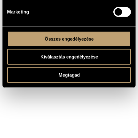
(1987)
táncok a XVIII-XIX.
századból )
Marketing
Összes engedélyezése
Kiválasztás engedélyezése
Megtagad