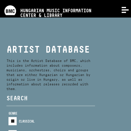
PROGRAMS
HUNGARIAN MUSIC INFORMATION
MENU
CENTER & LIBRARY
COMPETITIONS
TRAININGS
ARTIST DATABASE
RELEASES
This is the Artist Database of BMC, which
includes information about composers,
musicians, orchestras, choirs and groups
that are either Hungarian or Hungarian by
ABOUT US
origin or live in Hungary, as well as
information about releases recorded with
them.
CONTACT
SEARCH
GENRE
VIDEO GALLERY
CLASSICAL