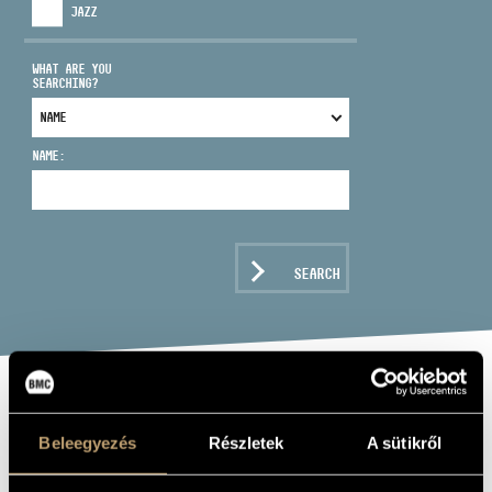
JAZZ
WHAT ARE YOU
SEARCHING?
ADDRESS
NAME:
EMAIL
infokozpont@bmc.hu
PHONE
SEARCH
OPENING HOURS
GÁSPÁR
Beleegyezés
Részletek
A sütikről
KORNÉLIA