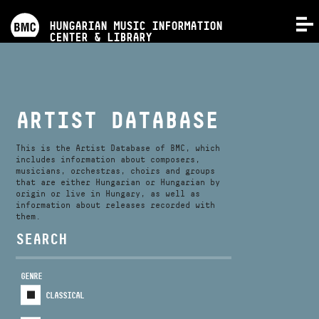
PROGRAMS
HUNGARIAN MUSIC INFORMATION
MENU
CENTER & LIBRARY
COMPETITIONS
TRAININGS
ARTIST DATABASE
RELEASES
This is the Artist Database of BMC, which
includes information about composers,
musicians, orchestras, choirs and groups
that are either Hungarian or Hungarian by
ABOUT US
origin or live in Hungary, as well as
information about releases recorded with
them.
CONTACT
SEARCH
GENRE
VIDEO GALLERY
CLASSICAL