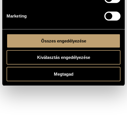
32192
Missa Sicut Spina Rosam
Agricola, Alexander:
HCD
First
2004
Missa Le servieteur;
Hungaroton
32267
recording
Marketing
Missa Je ne demande
Összes engedélyezése
Kiválasztás engedélyezése
Megtagad