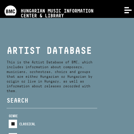
PROGRAMS
HUNGARIAN MUSIC INFORMATION
MENU
CENTER & LIBRARY
COMPETITIONS
TRAININGS
ARTIST DATABASE
RELEASES
This is the Artist Database of BMC, which
includes information about composers,
musicians, orchestras, choirs and groups
that are either Hungarian or Hungarian by
ABOUT US
origin or live in Hungary, as well as
information about releases recorded with
them.
CONTACT
SEARCH
GENRE
VIDEO GALLERY
CLASSICAL