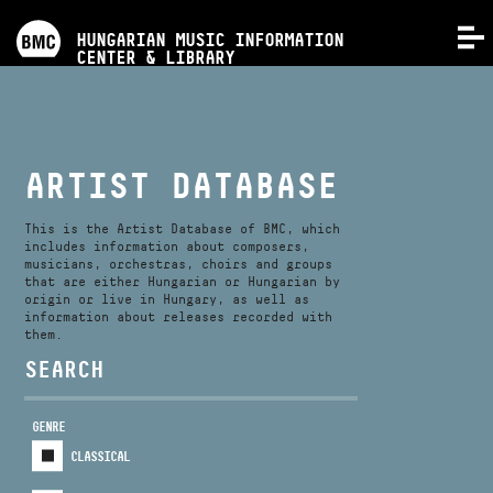
PROGRAMS
HUNGARIAN MUSIC INFORMATION
MENU
CENTER & LIBRARY
COMPETITIONS
TRAININGS
ARTIST DATABASE
RELEASES
This is the Artist Database of BMC, which
includes information about composers,
musicians, orchestras, choirs and groups
that are either Hungarian or Hungarian by
ABOUT US
origin or live in Hungary, as well as
information about releases recorded with
them.
CONTACT
SEARCH
GENRE
VIDEO GALLERY
CLASSICAL