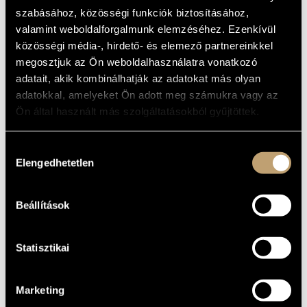
ARTIST DATABASE
szabásához, közösségi funkciók biztosításához,
BASIC DATA
valamint weboldalforgalmunk elemzéséhez. Ezenkívül
COMPOSITION DATABASE
közösségi média-, hirdető- és elemező partnereinkkel
PLACE OF
BIRTH
megosztjuk az Ön weboldalhasználatra vonatkozó
MUSIC LIBRARY, ONLINE CATALOG
DATE OF
adatait, akik kombinálhatják az adatokat más olyan
BIRTH
adatokkal, amelyeket Ön adott meg számukra vagy az
Ön által használt más szolgáltatásokból gyűjtöttek.
DISCOGRAPHY
YEAR
TITLE
PUBLISHER
CODE
REMARK
Hozzájárulás
Elengedhetetlen
HCD
kiválasztása
1995
Aritmia
Hungaroton
31624
Hungarian
Electroacoustic Music by
Zoltán Pongrácz & Iván
Beállítások
HCD
2001
Patachich
Hungaroton
31985
(Magyar Elektronikus
Zene - Pongrácz Zoltán,
Patachich Iván)
Statisztikai
Marketing