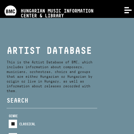
PROGRAMS
HUNGARIAN MUSIC INFORMATION
MENU
CENTER & LIBRARY
COMPETITIONS
TRAININGS
ARTIST DATABASE
RELEASES
This is the Artist Database of BMC, which
includes information about composers,
musicians, orchestras, choirs and groups
that are either Hungarian or Hungarian by
ABOUT US
origin or live in Hungary, as well as
information about releases recorded with
them.
CONTACT
SEARCH
GENRE
VIDEO GALLERY
CLASSICAL