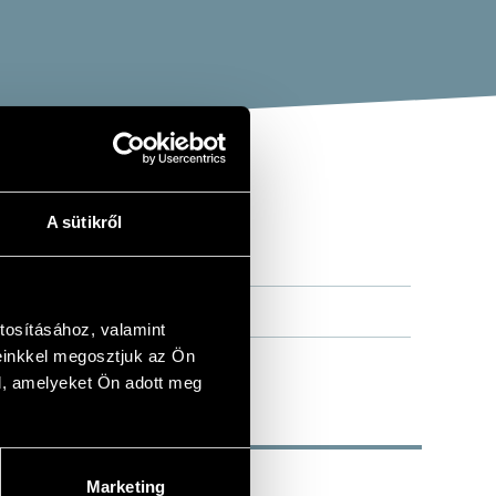
A sütikről
tosításához, valamint
einkkel megosztjuk az Ön
l, amelyeket Ön adott meg
Marketing