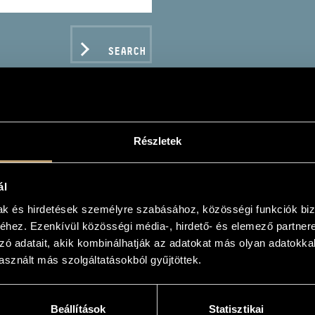
SEARCH
Részletek
AS JÓZSEF
ál
mak és hirdetések személyre szabásához, közösségi funkciók biz
hez. Ezenkívül közösségi média-, hirdető- és elemező partner
zó adatait, akik kombinálhatják az adatokat más olyan adatokka
sznált más szolgáltatásokból gyűjtöttek.
C DATA
Beállítások
Statisztikai