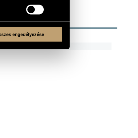
szes engedélyezése
R
CODE
REMARK
HCD 31810
Kulturális és Innovációs Minisztérium
Nemzeti Kulturális Alap
Ferencváros