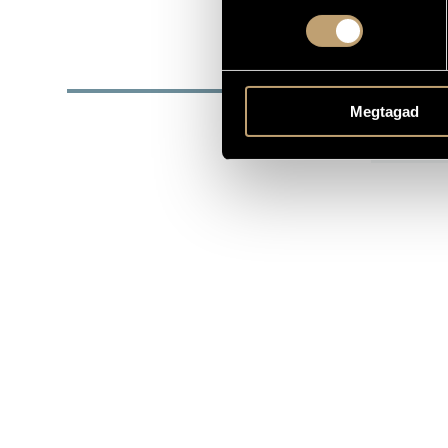
DATE OF BIRTH
DISC
Megtagad
YEAR
T
1999
Ha