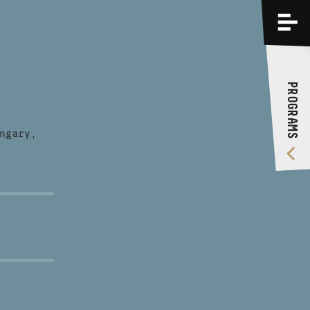
PROGRAMS
TRAININGS
PROGRAMS
ABOUT US
VIDEO GALLERY
ngary,