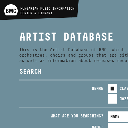
ARTIST DATABASE
HUNGARIAN MUSIC INFORMATION
CENTER & LIBRARY
COMPOSITION DATABASE
ARTIST DATABASE
MUSIC LIBRARY, ONLINE
CATALOG
This is the Artist Database of BMC, which 
orchestras, choirs and groups that are eit
as well as information about releases reco
SEARCH
GENRE
CLA
JAZ
WHAT ARE YOU SEARCHING?
NAME: