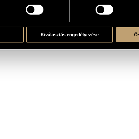
OGRAPHY
Kiválasztás engedélyezése
Ös
ITLE
PUBLISHE
ydn, Michael: Szimfóniák az 1780-as évekből
Hungaroton