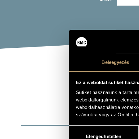
Beleegyezés
VAS
Ez a weboldal sütiket haszn
percussion
Sütiket használunk a tartal
weboldalforgalmunk elemzésé
weboldalhasználatra vonatko
számukra vagy az Ön által ha
BASI
Hozzájárulás
PLACE OF BIRTH
Elengedhetetlen
kiválasztása