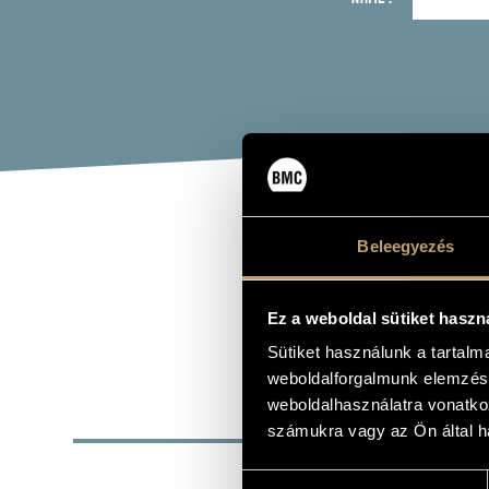
NOV
Beleegyezés
double bass, 
Ez a weboldal sütiket haszn
Sütiket használunk a tartal
weboldalforgalmunk elemzésé
weboldalhasználatra vonatko
BASI
számukra vagy az Ön által ha
PLACE OF BIRTH
Hozzájárulás