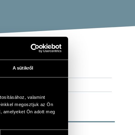
A sütikről
tosításához, valamint
einkkel megosztjuk az Ön
l, amelyeket Ön adott meg