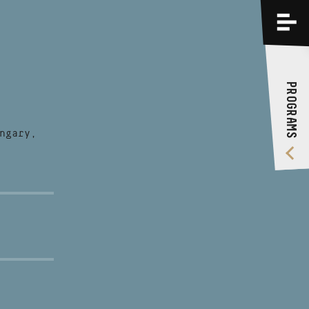
PROGRAMS
TRAININGS
PROGRAMS
ABOUT US
VIDEO GALLERY
ngary,