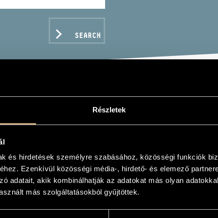
SEARCH
ÁK CSABA
Részletek
electric bass
ál
mak és hirdetések személyre szabásához, közösségi funkciók biz
hez. Ezenkívül közösségi média-, hirdető- és elemező partner
zó adatait, akik kombinálhatják az adatokat más olyan adatokka
C DATA
sznált más szolgáltatásokból gyűjtöttek.