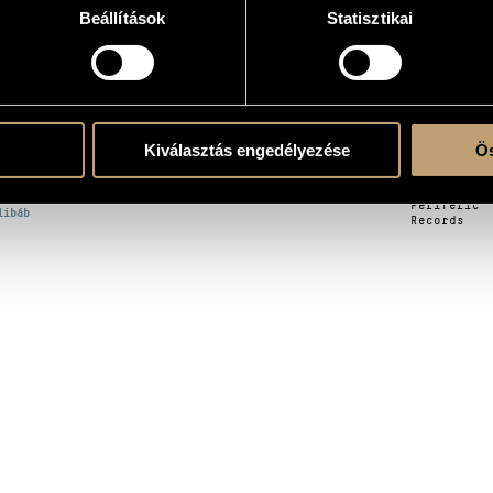
Beállítások
Statisztikai
OGRAPHY
ITLE
PUBLISHE
Kiválasztás engedélyezése
Ös
Gramy
vács Ferenc: Magony Vonósok
Records
Periferic
libáb
Records