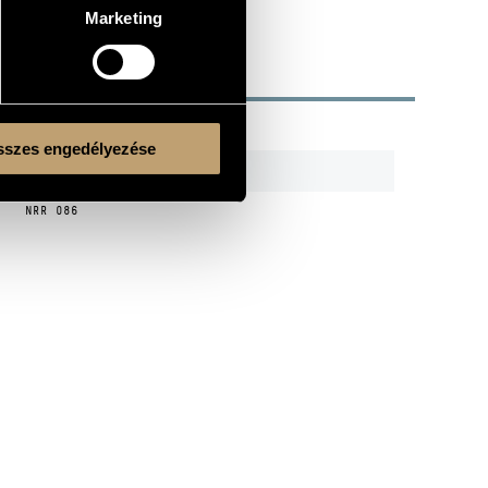
Marketing
R
CODE
REMARK
szes engedélyezése
GR-043
2 CDs
NRR 086