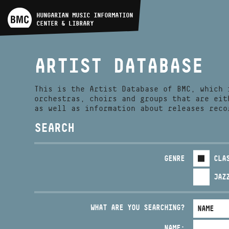
ARTIST DATABASE
HUNGARIAN MUSIC INFORMATION
CENTER & LIBRARY
COMPOSITION DATABASE
ARTIST DATABASE
MUSIC LIBRARY, ONLINE
CATALOG
This is the Artist Database of BMC, which 
orchestras, choirs and groups that are eit
as well as information about releases reco
SEARCH
GENRE
CLA
JAZ
WHAT ARE YOU SEARCHING?
NAME: