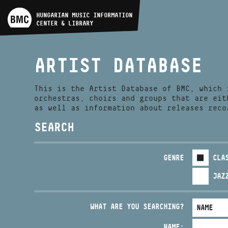
ARTIST DATABASE
HUNGARIAN MUSIC INFORMATION
CENTER & LIBRARY
COMPOSITION DATABASE
ARTIST DATABASE
MUSIC LIBRARY, ONLINE
CATALOG
This is the Artist Database of BMC, which 
orchestras, choirs and groups that are eit
as well as information about releases reco
SEARCH
GENRE
CLA
JAZ
WHAT ARE YOU SEARCHING?
NAME: