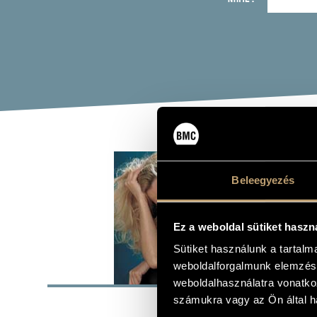
HOR
Beleegyezés
flute
Ez a weboldal sütiket haszn
Sütiket használunk a tartal
weboldalforgalmunk elemzésé
BASI
weboldalhasználatra vonatko
számukra vagy az Ön által ha
Budapest
PLACE OF BIRTH