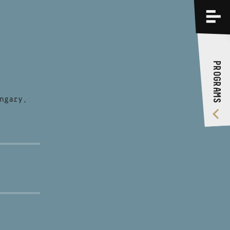
PROGRAMS
TRAININGS
PROGRAMS
ABOUT US
VIDEO GALLERY
ngary,