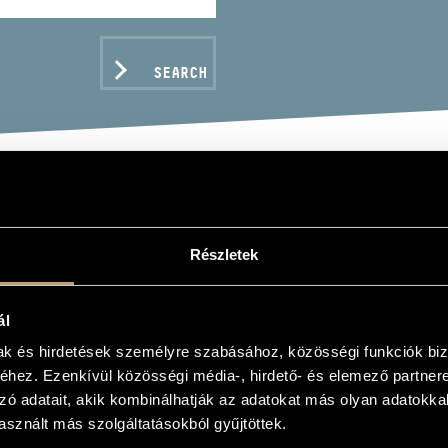
SEARCH
GAS ESZTER
Részletek
ál
mak és hirdetések személyre szabásához, közösségi funkciók biz
hez. Ezenkívül közösségi média-, hirdető- és elemező partner
C DATA
zó adatait, akik kombinálhatják az adatokat más olyan adatokka
sznált más szolgáltatásokból gyűjtöttek.