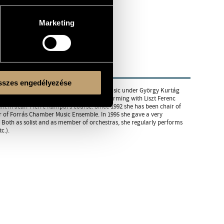
Marketing
szes engedélyezése
nt Kovács and Erika Sebők, and chamber music under György Kurtág
 Switzerland. Since 1987 she has been performing with Liszt Ferenc
nt in Jean-Pierre Rampal's course. Since 1992 she has been chair of
 of Forrás Chamber Music Ensemble. In 1995 she gave a very
. Both as solist and as member of orchestras, she regularly performs
c.).