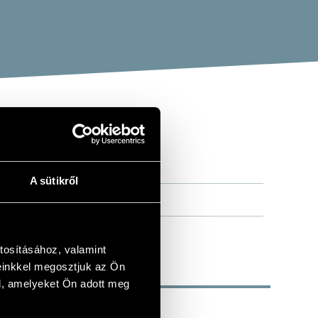
A sütikről
tosításához, valamint
einkkel megosztjuk az Ön
l, amelyeket Ön adott meg