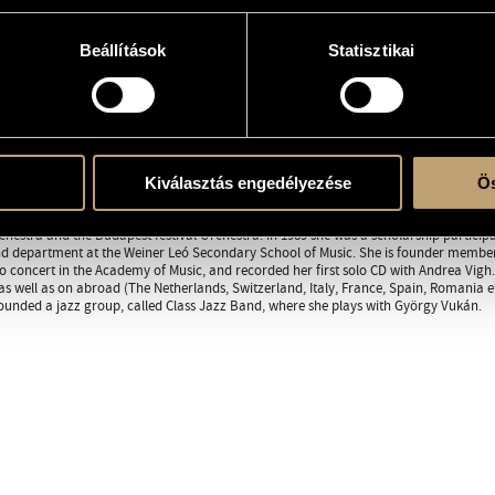
Band
/
Forrás Kamarazenei Műhely
Beállítások
Statisztikai
horgaseszter.hu
RAPHY
DISCOGRAPHY
Kiválasztás engedélyezése
Ös
m the Liszt Ferenc Academy of Music in 1989, where she studied flute under Lórá
ados. In 1987 she was a scholarship participant in András Adorján's flute course in
estra and the Budapest festival Orchestra. In 1989 she was a scholarship participa
 department at the Weiner Leó Secondary School of Music. She is founder member
lo concert in the Academy of Music, and recorded her first solo CD with Andrea Vigh
as well as on abroad (The Netherlands, Switzerland, Italy, France, Spain, Romania et
founded a jazz group, called Class Jazz Band, where she plays with György Vukán.