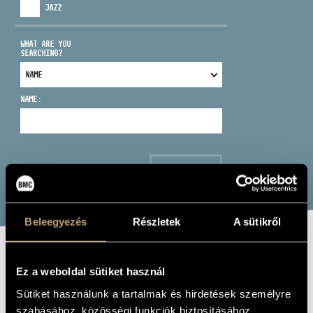
JAZZ
WHAT ARE YOU
SEARCHING?
ADDRESS
NAME:
EMAIL
infokozpont@bmc.hu
PHONE
SEARCH
OPENING HOURS
Beleegyezés
Részletek
A sütikről
TAKÁCS MIKLÓS
Ez a weboldal sütiket használ
Sütiket használunk a tartalmak és hirdetések személyre
horn
szabásához, közösségi funkciók biztosításához,