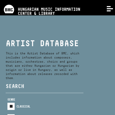
PROGRAMS
HUNGARIAN MUSIC INFORMATION
MENU
CENTER & LIBRARY
COMPETITIONS
TRAININGS
ARTIST DATABASE
RELEASES
This is the Artist Database of BMC, which
includes information about composers,
musicians, orchestras, choirs and groups
that are either Hungarian or Hungarian by
ABOUT US
origin or live in Hungary, as well as
information about releases recorded with
them.
CONTACT
SEARCH
GENRE
VIDEO GALLERY
CLASSICAL