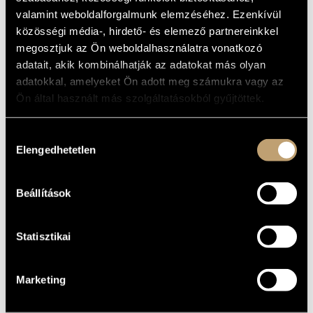
ARTIST DATABASE
valamint weboldalforgalmunk elemzéséhez. Ezenkívül
BASIC DATA
közösségi média-, hirdető- és elemező partnereinkkel
COMPOSITION DATABASE
Kalocsa
megosztjuk az Ön weboldalhasználatra vonatkozó
PLACE OF
BIRTH
adatait, akik kombinálhatják az adatokat más olyan
MUSIC LIBRARY, ONLINE CATALOG
1978
DATE OF
adatokkal, amelyeket Ön adott meg számukra vagy az
BIRTH
Ön által használt más szolgáltatásokból gyűjtöttek.
DISCOGRAPHY
Hozzájárulás
YEAR
TITLE
PUBLISHER
CODE
REMARK
Elengedhetetlen
kiválasztása
Cirri, Giovanni
Battista: Six Cello
HCD
Concertos
2002
Hungaroton
32125-
2 CDs
Beállítások
(Cirri, Giovanni
26
Battista: 6
gordonkaverseny)
Statisztikai
Marketing