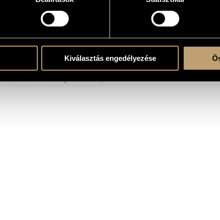
OGRAPHY
Kiválasztás engedélyezése
Ös
ITLE
PUBLISHE
rri, Giovanni Battista: Six Cello Concertos
Hungaroton
rri, Giovanni Battista: 6 gordonkaverseny)