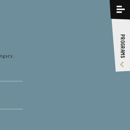
PROGRAMS
TRAININGS
PROGRAMS
ABOUT US
VIDEO GALLERY
ngary,