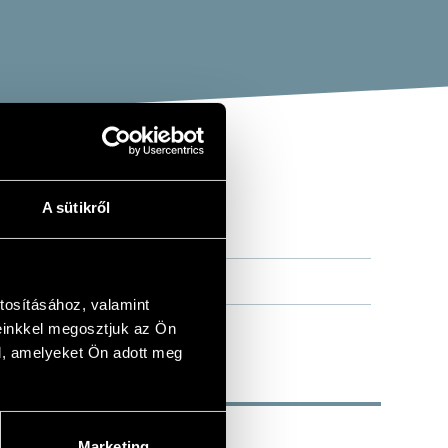
A sütikről
tosításához, valamint
einkkel megosztjuk az Ön
l, amelyeket Ön adott meg
Marketing