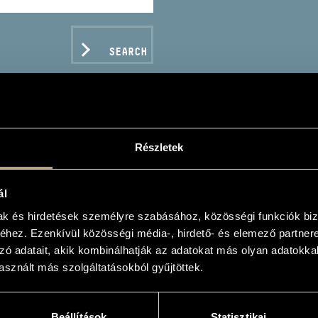
SEARCH
Részletek
AI NÓRA
ál
mak és hirdetések személyre szabásához, közösségi funkciók biz
hez. Ezenkívül közösségi média-, hirdető- és elemező partner
zó adatait, akik kombinálhatják az adatokat más olyan adatokka
sznált más szolgáltatásokból gyűjtöttek.
C DATA
Beállítások
Statisztikai