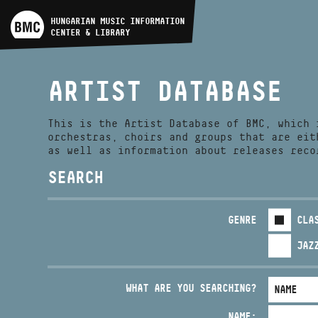
ARTIST DATABASE
HUNGARIAN MUSIC INFORMATION
CENTER & LIBRARY
COMPOSITION DATABASE
ARTIST DATABASE
MUSIC LIBRARY, ONLINE
CATALOG
This is the Artist Database of BMC, which 
orchestras, choirs and groups that are eit
as well as information about releases reco
SEARCH
GENRE
CLA
JAZ
WHAT ARE YOU SEARCHING?
NAME: