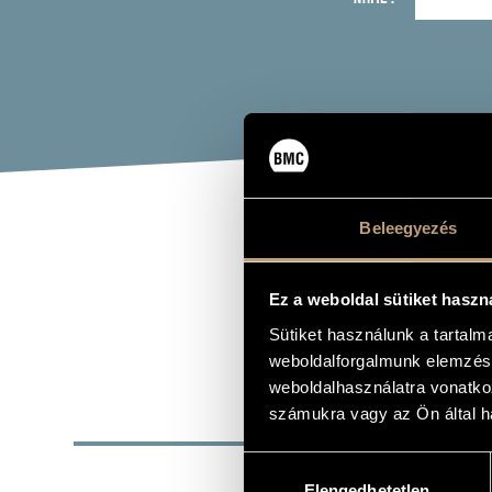
Beleegyezés
KAP
Ez a weboldal sütiket haszn
cello
Sütiket használunk a tartal
weboldalforgalmunk elemzésé
weboldalhasználatra vonatko
számukra vagy az Ön által ha
BASI
Hozzájárulás
Veszprém
PLACE OF BIRTH
Elengedhetetlen
kiválasztása