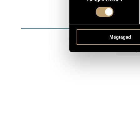
1971
DATE OF BIRTH
DISC
Megtagad
YEAR
T
Ci
2002
(Ci