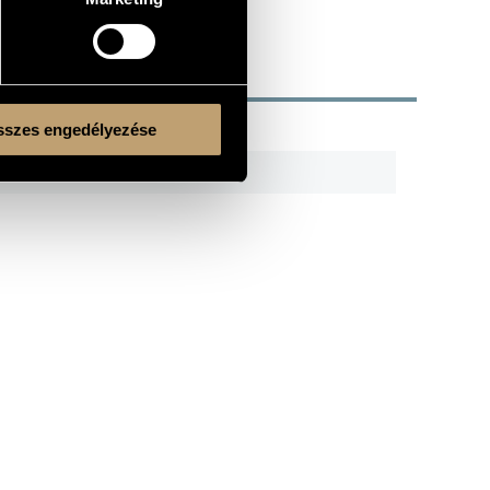
szes engedélyezése
R
CODE
REMARK
HCD 32125-26
2 CDs