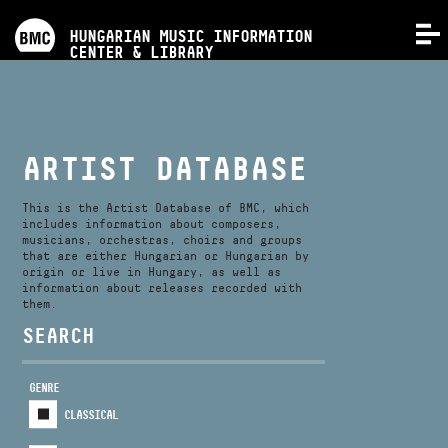
PROGRAMS
HUNGARIAN MUSIC INFORMATION
MENU
CENTER & LIBRARY
COMPETITIONS
TRAININGS
ARTIST DATABASE
RELEASES
This is the Artist Database of BMC, which
includes information about composers,
musicians, orchestras, choirs and groups
that are either Hungarian or Hungarian by
ABOUT US
origin or live in Hungary, as well as
information about releases recorded with
them.
CONTACT
SEARCH
GENRE
VIDEO GALLERY
CLASSICAL