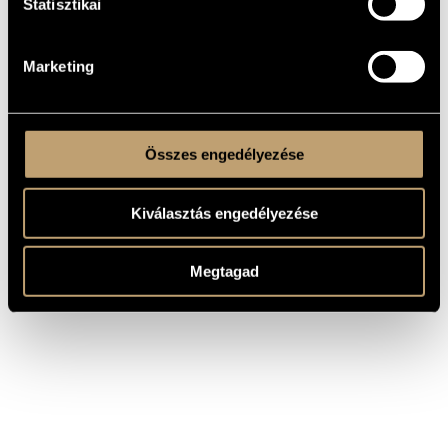
Statisztikai
Scheidemann, Buxtehude
Hungarian Dances from
the 16th-17th Century
HCD
2006
Hungaroton
(Kuruc idők zenéje -
32339
Marketing
Magyar táncok a XVI-
XVII. századból)
Összes engedélyezése
Kiválasztás engedélyezése
Megtagad