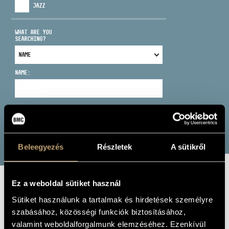
JAZZ
WHAT ARE YOU
SEARCHING?
ADDRESS
NAME:
EMAIL
infokozpont@bmc.hu
PHONE
SEARCH
Beleegyezés
Részletek
A sütikről
OPENING HOURS
Ez a weboldal sütiket használ
PALOTAI FERENC
Sütiket használunk a tartalmak és hirdetések személyre
szabásához, közösségi funkciók biztosításához,
trumpet
valamint weboldalforgalmunk elemzéséhez. Ezenkívül