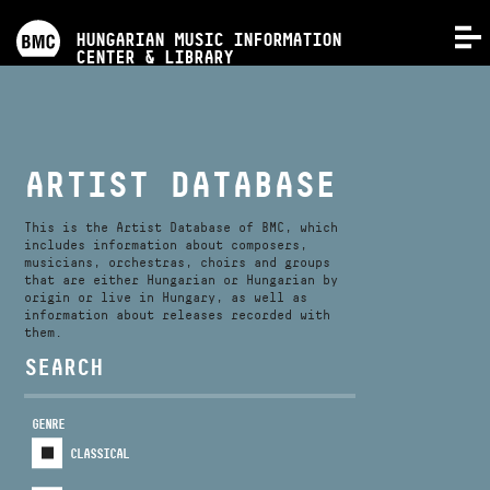
PROGRAMS
HUNGARIAN MUSIC INFORMATION
MENU
CENTER & LIBRARY
COMPETITIONS
TRAININGS
ARTIST DATABASE
RELEASES
This is the Artist Database of BMC, which
includes information about composers,
musicians, orchestras, choirs and groups
that are either Hungarian or Hungarian by
ABOUT US
origin or live in Hungary, as well as
information about releases recorded with
them.
CONTACT
SEARCH
GENRE
VIDEO GALLERY
CLASSICAL