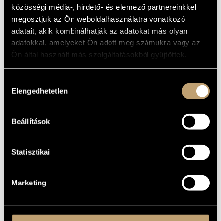
ARTIST DATABASE
közösségi média-, hirdető- és elemező partnereinkkel
BASIC DATA
megosztjuk az Ön weboldalhasználatra vonatkozó
COMPOSITION DATABASE
adatait, akik kombinálhatják az adatokat más olyan
PLACE OF
BIRTH
adatokkal, amelyeket Ön adott meg számukra vagy az
MUSIC LIBRARY, ONLINE CATALOG
Ön által használt más szolgáltatásokból gyűjtöttek.
DATE OF
BIRTH
Hozzájárulás
DISCOGRAPHY
Elengedhetetlen
kiválasztása
YEAR
TITLE
PUBLISHER
CODE
REMARK
2007
Annyi arc ismerős
Magánkiadás
BRBCD009
Beállítások
Statisztikai
Marketing