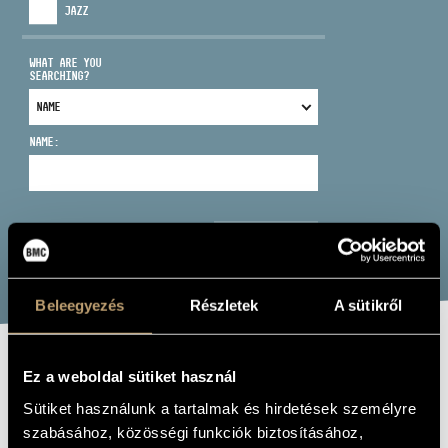
JAZZ
WHAT ARE YOU
SEARCHING?
ADDRESS
NAME:
EMAIL
infokozpont@bmc.hu
PHONE
SEARCH
OPENING HOURS
Beleegyezés
Részletek
A sütikről
BODNÁR GÁBOR
Ez a weboldal sütiket használ
Sütiket használunk a tartalmak és hirdetések személyre
piano
szabásához, közösségi funkciók biztosításához,