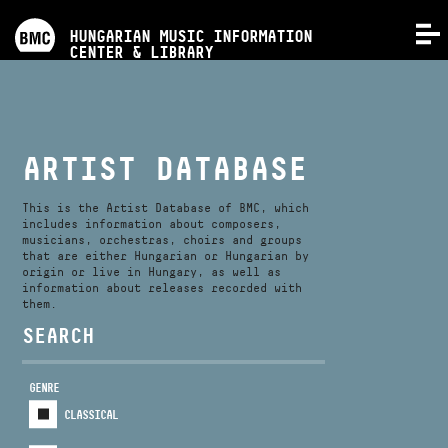
PROGRAMS
HUNGARIAN MUSIC INFORMATION
MENU
CENTER & LIBRARY
COMPETITIONS
TRAININGS
ARTIST DATABASE
RELEASES
This is the Artist Database of BMC, which
includes information about composers,
musicians, orchestras, choirs and groups
that are either Hungarian or Hungarian by
ABOUT US
origin or live in Hungary, as well as
information about releases recorded with
them.
CONTACT
SEARCH
GENRE
VIDEO GALLERY
CLASSICAL