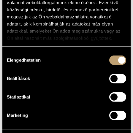
valamint weboldalforgalmunk elemzéséhez. Ezenkívül
ARTIST DATABASE
BASIC DATA
közösségi média-, hirdető- és elemező partnereinkkel
megosztjuk az Ön weboldalhasználatra vonatkozó
COMPOSITION DATABASE
PLACE OF
adatait, akik kombinálhatják az adatokat más olyan
BIRTH
MUSIC LIBRARY, ONLINE CATALOG
adatokkal, amelyeket Ön adott meg számukra vagy az
DATE OF
BIRTH
Ön által használt más szolgáltatásokból gyűjtöttek.
DISCOGRAPHY
Hozzájárulás
Elengedhetetlen
kiválasztása
YEAR
TITLE
PUBLISHER
CODE
REMARK
Ferenc Farkas: Choral
Works:
HCD
2005
Hungaroton
32324
Beállítások
(Farkas Ferenc:
Kórusművek)
Statisztikai
Marketing