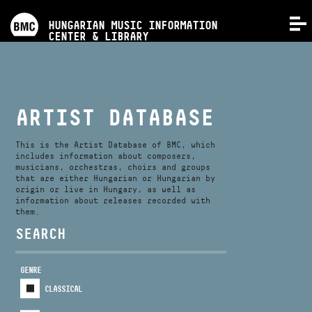
PROGRAMS
HUNGARIAN MUSIC INFORMATION
MENU
CENTER & LIBRARY
COMPETITIONS
TRAININGS
ARTIST DATABASE
RELEASES
This is the Artist Database of BMC, which
includes information about composers,
musicians, orchestras, choirs and groups
that are either Hungarian or Hungarian by
ABOUT US
origin or live in Hungary, as well as
information about releases recorded with
them.
CONTACT
SEARCH
GENRE
VIDEO GALLERY
CLASSICAL