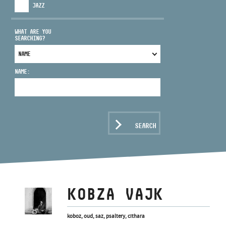
JAZZ
WHAT ARE YOU
SEARCHING?
ADDRESS
NAME:
EMAIL
infokozpont@bmc.hu
PHONE
SEARCH
OPENING HOURS
KOBZA VAJK
koboz, oud, saz, psaltery, cithara