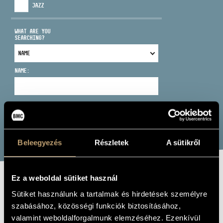
JAZZ
WHAT ARE YOU
SEARCHING?
ADDRESS
NAME:
EMAIL
infokozpont@bmc.hu
PHONE
SEARCH
Beleegyezés
Részletek
A sütikről
OPENING HOURS
Ez a weboldal sütiket használ
HEIM LÁSZLÓ
Sütiket használunk a tartalmak és hirdetések személyre
szabásához, közösségi funkciók biztosításához,
valamint weboldalforgalmunk elemzéséhez. Ezenkívül