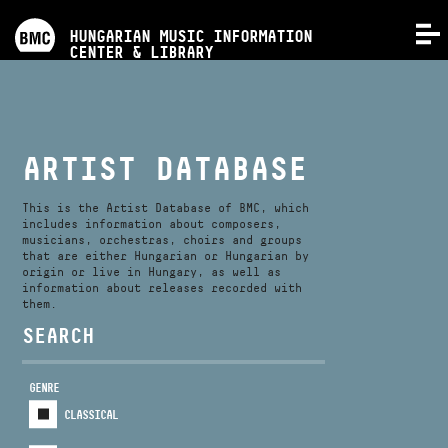
PROGRAMS
HUNGARIAN MUSIC INFORMATION
MENU
CENTER & LIBRARY
COMPETITIONS
TRAININGS
ARTIST DATABASE
RELEASES
This is the Artist Database of BMC, which
includes information about composers,
musicians, orchestras, choirs and groups
that are either Hungarian or Hungarian by
ABOUT US
origin or live in Hungary, as well as
information about releases recorded with
them.
CONTACT
SEARCH
GENRE
VIDEO GALLERY
CLASSICAL