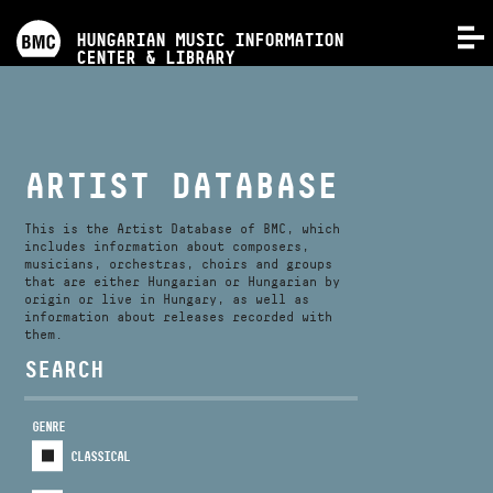
PROGRAMS
HUNGARIAN MUSIC INFORMATION
MENU
CENTER & LIBRARY
COMPETITIONS
TRAININGS
ARTIST DATABASE
RELEASES
This is the Artist Database of BMC, which
includes information about composers,
musicians, orchestras, choirs and groups
that are either Hungarian or Hungarian by
ABOUT US
origin or live in Hungary, as well as
information about releases recorded with
them.
CONTACT
SEARCH
GENRE
VIDEO GALLERY
CLASSICAL