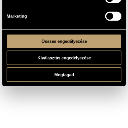
32192
Missa Sicut Spina Rosam
Agricola, Alexander:
HCD
First
2004
Missa Le servieteur;
Hungaroton
32267
recording
Marketing
Missa Je ne demande
Összes engedélyezése
Kiválasztás engedélyezése
Megtagad