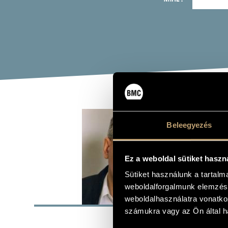
TÖR
Beleegyezés
conductor
Ez a weboldal sütiket haszn
Sütiket használunk a tartal
weboldalforgalmunk elemzésé
BASI
weboldalhasználatra vonatko
számukra vagy az Ön által ha
Nyírmeggye
PLACE OF BIRTH