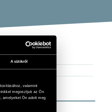
A sütikről
tosításához, valamint
einkkel megosztjuk az Ön
l, amelyeket Ön adott meg