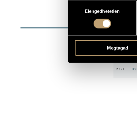
Hozzájárulás
DATE OF BIRTH
Elengedhetetlen
kiválasztása
DISC
YEAR
T
Va
Megtagad
1990
(Va
2008
Ki
Ki
2021