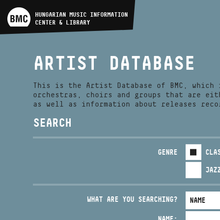
ARTIST DATABASE
HUNGARIAN MUSIC INFORMATION
CENTER & LIBRARY
COMPOSITION DATABASE
ARTIST DATABASE
MUSIC LIBRARY, ONLINE
CATALOG
This is the Artist Database of BMC, which 
orchestras, choirs and groups that are eit
as well as information about releases reco
SEARCH
GENRE
CLA
JAZ
WHAT ARE YOU SEARCHING?
NAME: