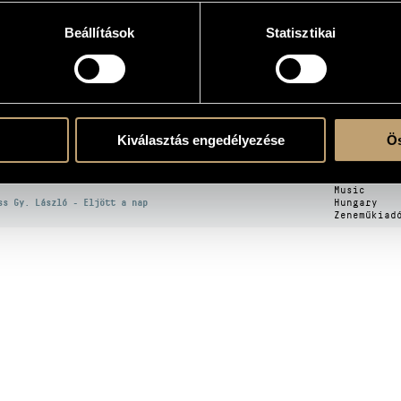
Beállítások
Statisztikai
OGRAPHY
ITLE
PUBLISHE
jda, János: Mario and the Magican
Kiválasztás engedélyezése
Ös
Hungaroton
jda János: Mario és a varázsló)
ss Gy. László: Transfiguratio
Hungaroton
Music
ss Gy. László - Eljött a nap
Hungary
Zeneműkiad