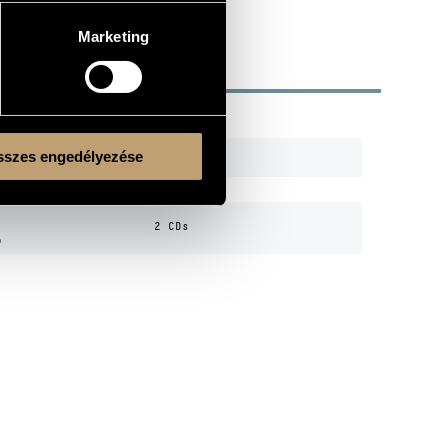
Marketing
R
CODE
REMARK
szes engedélyezése
HCD 31122
HCD 32579
2 CDs
ó