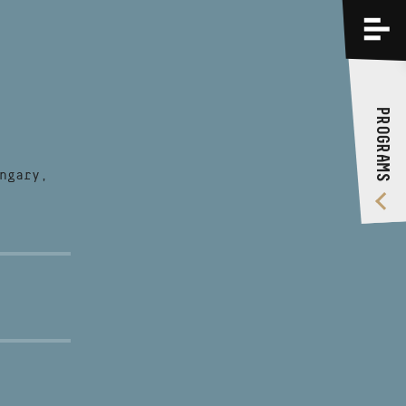
PROGRAMS
TRAININGS
PROGRAMS
ABOUT US
VIDEO GALLERY
ngary,