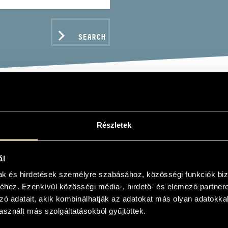
SEARCH
ÖK GÉZA
Részletek
ál
mak és hirdetések személyre szabásához, közösségi funkciók biz
hez. Ezenkívül közösségi média-, hirdető- és elemező partner
C DATA
zó adatait, akik kombinálhatják az adatokat más olyan adatokka
sznált más szolgáltatásokból gyűjtöttek.
s