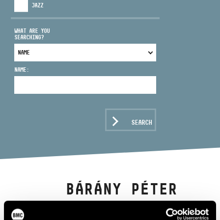
JAZZ
WHAT ARE YOU
SEARCHING?
ADDRESS
NAME:
EMAIL
infokozpont@bmc.hu
PHONE
SEARCH
OPENING HOURS
BÁRÁNY PÉTER
guitar, electric bass, voice