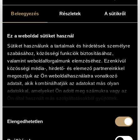
ARTIST DATABASE
BASIC DATA
Beleegyezés
Részletek
A sütikről
COMPOSITION DATABASE
PLACE OF
BIRTH
MUSIC LIBRARY, ONLINE CATALOG
DATE OF
Ez a weboldal sütiket használ
BIRTH
Sütiket használunk a tartalmak és hirdetések személyre
AT Ensemble
/
Voces Aequales
ORCHESTRA
szabásához, közösségi funkciók biztosításához,
valamint weboldalforgalmunk elemzéséhez. Ezenkívül
DISCOGRAPHY
közösségi média-, hirdető- és elemező partnereinkkel
YEAR
TITLE
PUBLISHER
CODE
REMARK
megosztjuk az Ön weboldalhasználatra vonatkozó
TR-
adatait, akik kombinálhatják az adatokat más olyan
Tandem
HSJR
1994
AT: Alia Terra
Records
2005
adatokkal, amelyeket Ön adott meg számukra vagy az
CD
Ön által használt más szolgáltatásokból gyűjtöttek.
Charpentier, Marc-
HCD
1999
Antoine: Messe pour Mr.
Hungaroton
31869
Mauroy / 5 Répons
Periferic
BGCD
Hozzájárulás
2001
At Ensemble: Archivum
Records
074
Elengedhetetlen
kiválasztása
Agricola, Alexander:
HCD
First
2004
Missa Le servieteur;
Hungaroton
32267
recording
Missa Je ne demande
Tunder, Franz: Sacred