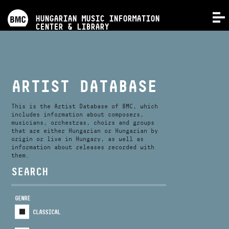
PROGRAMS
HUNGARIAN MUSIC INFORMATION
MENU
CENTER & LIBRARY
COMPETITIONS
TRAININGS
ARTIST DATABASE
RELEASES
This is the Artist Database of BMC, which
includes information about composers,
musicians, orchestras, choirs and groups
that are either Hungarian or Hungarian by
ABOUT US
origin or live in Hungary, as well as
information about releases recorded with
them.
CONTACT
SEARCH
GENRE
VIDEO GALLERY
CLASSICAL