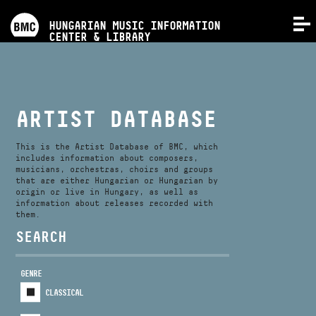
PROGRAMS
HUNGARIAN MUSIC INFORMATION
MENU
CENTER & LIBRARY
COMPETITIONS
TRAININGS
ARTIST DATABASE
RELEASES
This is the Artist Database of BMC, which
includes information about composers,
musicians, orchestras, choirs and groups
that are either Hungarian or Hungarian by
ABOUT US
origin or live in Hungary, as well as
information about releases recorded with
them.
CONTACT
SEARCH
GENRE
VIDEO GALLERY
CLASSICAL