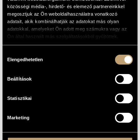
ARTIST DATABASE
közösségi média-, hirdető- és elemező partnereinkkel
BASIC DATA
megosztjuk az Ön weboldalhasználatra vonatkozó
COMPOSITION DATABASE
adatait, akik kombinálhatják az adatokat más olyan
PLACE OF
BIRTH
adatokkal, amelyeket Ön adott meg számukra vagy az
MUSIC LIBRARY, ONLINE CATALOG
DATE OF
Ön által használt más szolgáltatásokból gyűjtöttek.
BIRTH
DISCOGRAPHY
Hozzájárulás
Elengedhetetlen
kiválasztása
YEAR
TITLE
PUBLISHER
CODE
REMARK
Hárs Viktor: Contacts
PCD
1998
Magánkiadás
and Conflicts
006
Beállítások
Statisztikai
Marketing