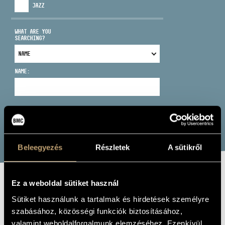
JAZZ
WHAT ARE YOU
SEARCHING?
ADDRESS
NAME:
EMAIL
infokozpont@bmc.hu
PHONE
SEARCH
Beleegyezés
Részletek
A sütikről
OPENING HOURS
Ez a weboldal sütiket használ
VÁMOS ILDIKÓ
Sütiket használunk a tartalmak és hirdetések személyre
szabásához, közösségi funkciók biztosításához,
voice
valamint weboldalforgalmunk elemzéséhez. Ezenkívül