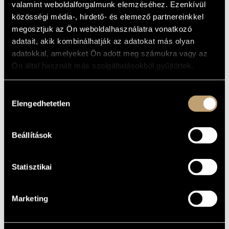
valamint weboldalforgalmunk elemzéséhez. Ezenkívül
ARTIST DATABASE
BASIC DATA
közösségi média-, hirdető- és elemező partnereinkkel
megosztjuk az Ön weboldalhasználatra vonatkozó
COMPOSITION DATABASE
Budapest
PLACE OF
adatait, akik kombinálhatják az adatokat más olyan
BIRTH
MUSIC LIBRARY, ONLINE CATALOG
adatokkal, amelyeket Ön adott meg számukra vagy az
1970
DATE OF
BIRTH
Ön által használt más szolgáltatásokból gyűjtöttek.
DISCOGRAPHY
Hozzájárulás
Elengedhetetlen
kiválasztása
YEAR
TITLE
PUBLISHER
CODE
REMARK
The Holy Lady of
Chartres
HCD
2000
Hungaroton
31922
Beállítások
(A chartres-i Szűz
Mária)
Statisztikai
Marketing