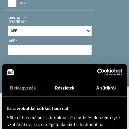
JAZZ
WHAT ARE YOU
SEARCHING?
ADDRESS
NAME:
EMAIL
infokozpont@bmc.hu
PHONE
SEARCH
OPENING HOURS
Beleegyezés
Részletek
A sütikről
CSOMÓ ORSOLYA
Ez a weboldal sütiket használ
Sütiket használunk a tartalmak és hirdetések személyre
voice
szabásához, közösségi funkciók biztosításához,