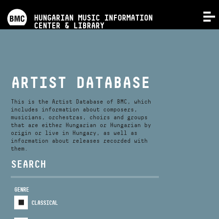
PROGRAMS
HUNGARIAN MUSIC INFORMATION
MENU
CENTER & LIBRARY
COMPETITIONS
TRAININGS
ARTIST DATABASE
RELEASES
This is the Artist Database of BMC, which
includes information about composers,
musicians, orchestras, choirs and groups
that are either Hungarian or Hungarian by
ABOUT US
origin or live in Hungary, as well as
information about releases recorded with
them.
CONTACT
SEARCH
GENRE
VIDEO GALLERY
CLASSICAL