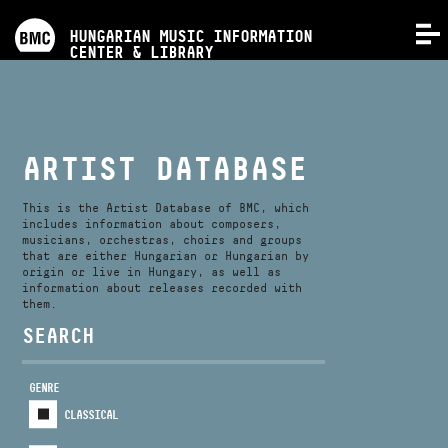
PROGRAMS
HUNGARIAN MUSIC INFORMATION
MENU
CENTER & LIBRARY
COMPETITIONS
TRAININGS
ARTIST DATABASE
RELEASES
This is the Artist Database of BMC, which
includes information about composers,
musicians, orchestras, choirs and groups
that are either Hungarian or Hungarian by
ABOUT US
origin or live in Hungary, as well as
information about releases recorded with
them.
CONTACT
SEARCH
GENRE
VIDEO GALLERY
CLASSICAL