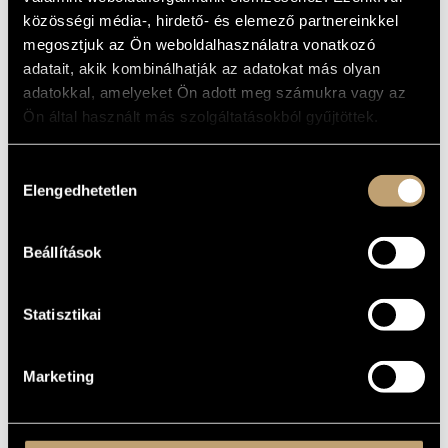
ARTIST DATABASE
közösségi média-, hirdető- és elemező partnereinkkel
BASIC DATA
megosztjuk az Ön weboldalhasználatra vonatkozó
COMPOSITION DATABASE
adatait, akik kombinálhatják az adatokat más olyan
PLACE OF
BIRTH
adatokkal, amelyeket Ön adott meg számukra vagy az
MUSIC LIBRARY, ONLINE CATALOG
DATE OF
Ön által használt más szolgáltatásokból gyűjtöttek.
BIRTH
DISCOGRAPHY
Hozzájárulás
Elengedhetetlen
kiválasztása
YEAR
TITLE
PUBLISHER
CODE
REMARK
Hungarian Cimbalom Music
SLPX
1980
Hungaroton
LP
18062
Beállítások
(Magyar cimbalommuzsika)
Statisztikai
Marketing