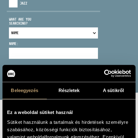
JAZZ
WHAT ARE YOU
SEARCHING?
ADDRESS
NAME:
EMAIL
infokozpont@bmc.hu
PHONE
SEARCH
Beleegyezés
Részletek
A sütikről
OPENING HOURS
Ez a weboldal sütiket használ
MOCSÁR FERENC
Sütiket használunk a tartalmak és hirdetések személyre
szabásához, közösségi funkciók biztosításához,
cello
valamint weboldalforgalmunk elemzéséhez. Ezenkívül