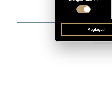
DATE OF BIRTH
DISC
Megtagad
YEAR
T
Hu
1980
(Ma