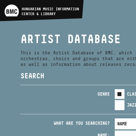
ARTIST DATABASE
HUNGARIAN MUSIC INFORMATION
CENTER & LIBRARY
COMPOSITION DATABASE
ARTIST DATABASE
MUSIC LIBRARY, ONLINE
CATALOG
This is the Artist Database of BMC, which 
orchestras, choirs and groups that are eit
as well as information about releases reco
SEARCH
GENRE
CLA
JAZ
WHAT ARE YOU SEARCHING?
NAME: