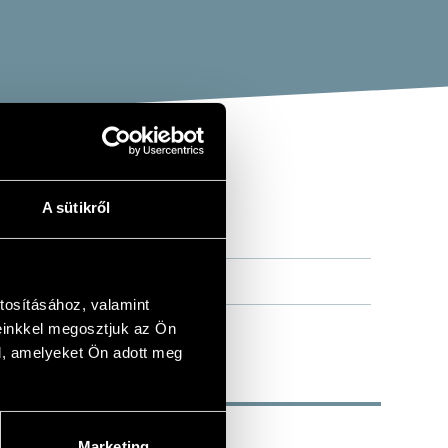
A sütikről
tosításához, valamint
einkkel megosztjuk az Ön
l, amelyeket Ön adott meg
Marketing