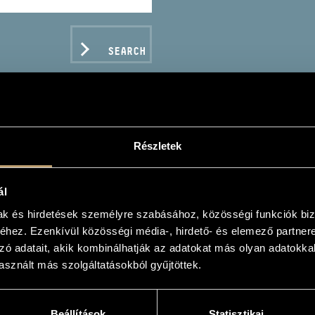
SEARCH
Részletek
PÓ KÁROLY
ál
mak és hirdetések személyre szabásához, közösségi funkciók biz
hez. Ezenkívül közösségi média-, hirdető- és elemező partner
zó adatait, akik kombinálhatják az adatokat más olyan adatokka
sznált más szolgáltatásokból gyűjtöttek.
C DATA
Beállítások
Statisztikai