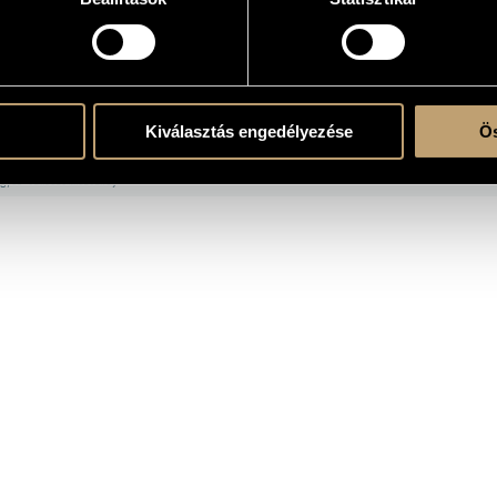
OGRAPHY
Kiválasztás engedélyezése
Ös
ITLE
PUBLISHE
ngarian Cimbalom Music
Hungaroton
gyar cimbalommuzsika)