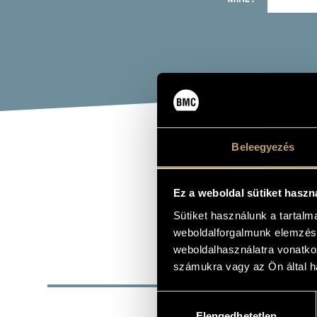
Beleegyezés
CSA
Ez a weboldal sütiket haszn
voice
Sütiket használunk a tartal
weboldalforgalmunk elemzésé
weboldalhasználatra vonatko
számukra vagy az Ön által ha
BASI
Hozzájárulás
PLACE OF BIRTH
Elengedhetetlen
kiválasztása