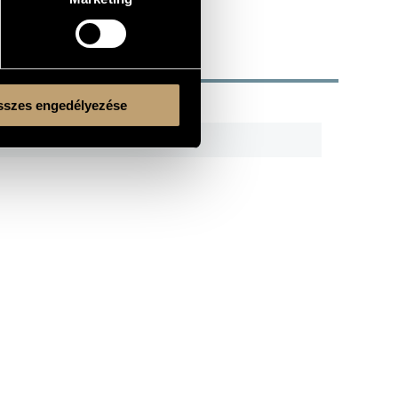
szes engedélyezése
R
CODE
REMARK
SLPX 18062
LP