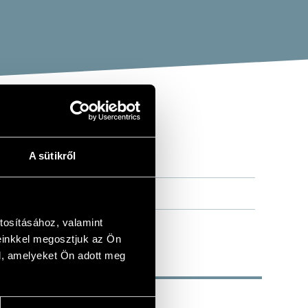
A sütikről
tosításához, valamint
einkkel megosztjuk az Ön
l, amelyeket Ön adott meg