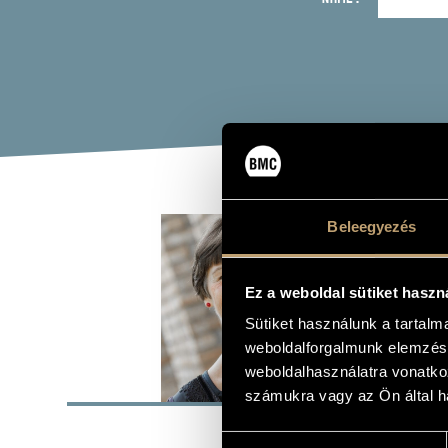
MIN
Beleegyezés
chorus mast
Ez a weboldal sütiket haszn
Sütiket használunk a tartal
weboldalforgalmunk elemzésé
weboldalhasználatra vonatko
BASI
számukra vagy az Ön által ha
Budapest
PLACE OF BIRTH
Hozzájárulás