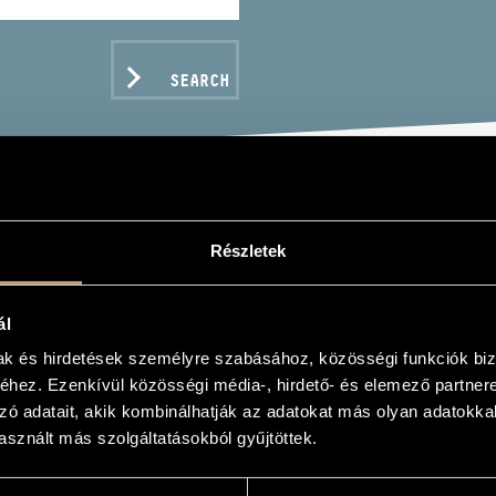
SEARCH
DSZENTY ZSUZSÁNNA
Részletek
er
ál
mak és hirdetések személyre szabásához, közösségi funkciók biz
hez. Ezenkívül közösségi média-, hirdető- és elemező partner
zó adatait, akik kombinálhatják az adatokat más olyan adatokka
C DATA
sznált más szolgáltatásokból gyűjtöttek.