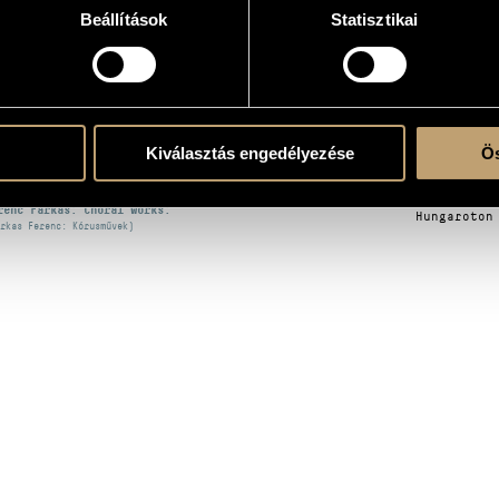
Beállítások
Statisztikai
OGRAPHY
ITLE
PUBLISHE
Kiválasztás engedélyezése
Ös
oral Works
Hungaroton
sica Nostra - Kórusművek)
renc Farkas: Choral Works:
Hungaroton
rkas Ferenc: Kórusművek)