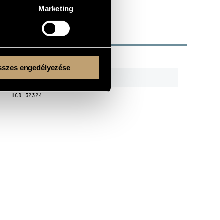
Marketing
R
CODE
REMARK
szes engedélyezése
HCD 31840
Own
HCD 32324