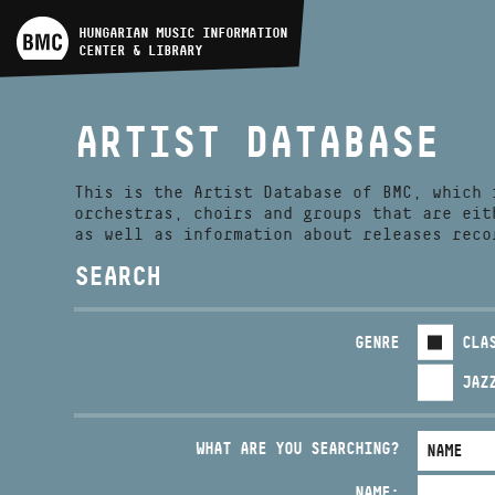
ARTIST DATABASE
HUNGARIAN MUSIC INFORMATION
CENTER & LIBRARY
COMPOSITION DATABASE
ARTIST DATABASE
MUSIC LIBRARY, ONLINE
CATALOG
This is the Artist Database of BMC, which 
orchestras, choirs and groups that are eit
as well as information about releases reco
SEARCH
GENRE
CLA
JAZ
WHAT ARE YOU SEARCHING?
NAME: