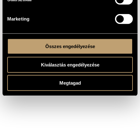
Debussy, Ravel & Franck
Brillant
2020
95576
Own
- French Violin Sonatas
Classics
Quintessence Beethoven:
Brillant
2020
Complete Violin Sonatas
96112
5 CDs
Marketing
Classics
& Cello Sonatas
Összes engedélyezése
Kiválasztás engedélyezése
Megtagad