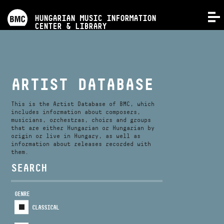
PROGRAMS
HUNGARIAN MUSIC INFORMATION
MENU
CENTER & LIBRARY
COMPETITIONS
TRAININGS
ARTIST DATABASE
RELEASES
This is the Artist Database of BMC, which
includes information about composers,
musicians, orchestras, choirs and groups
that are either Hungarian or Hungarian by
ABOUT US
origin or live in Hungary, as well as
information about releases recorded with
them.
CONTACT
SEARCH
GENRE
VIDEO GALLERY
CLASSICAL