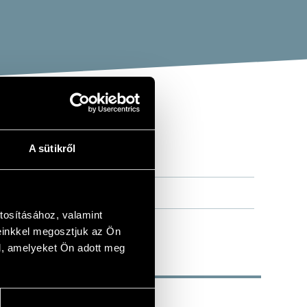
A sütikről
tosításához, valamint
einkkel megosztjuk az Ön
l, amelyeket Ön adott meg