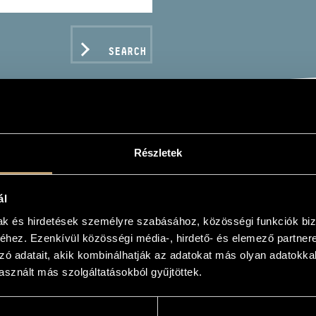
SEARCH
ZSÓ GERGELY
Részletek
ál
mak és hirdetések személyre szabásához, közösségi funkciók biz
hez. Ezenkívül közösségi média-, hirdető- és elemező partner
zó adatait, akik kombinálhatják az adatokat más olyan adatokka
C DATA
sznált más szolgáltatásokból gyűjtöttek.