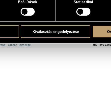
Beállítások
Statisztikai
gyes (RTQ String Quartet)
OGRAPHY
Kiválasztás engedélyezése
Ös
ITLE
PUBLISHE
rche, Alban: Stringed
BMC Record