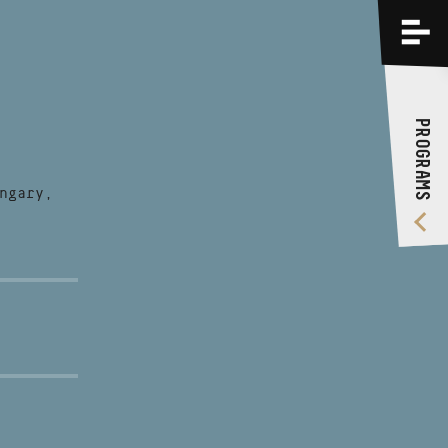
PROGRAMS
TRAININGS
PROGRAMS
ABOUT US
VIDEO GALLERY
ngary,