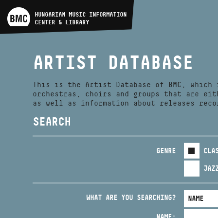
ARTIST DATABASE
HUNGARIAN MUSIC INFORMATION
CENTER & LIBRARY
COMPOSITION DATABASE
ARTIST DATABASE
MUSIC LIBRARY, ONLINE
CATALOG
This is the Artist Database of BMC, which 
orchestras, choirs and groups that are eit
as well as information about releases reco
SEARCH
GENRE
CLA
JAZ
WHAT ARE YOU SEARCHING?
NAME: