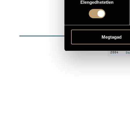
Elengedhetetlen
kiválasztása
DATE OF BIRTH
RTQ Vonósné
ORCHESTRA
DISC
Megtagad
YEAR
T
2004
Da