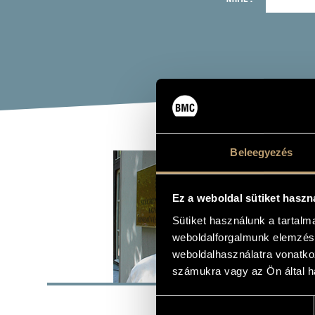
JAN
Beleegyezés
violin
Ez a weboldal sütiket haszn
Sütiket használunk a tartal
weboldalforgalmunk elemzésé
weboldalhasználatra vonatko
BASI
számukra vagy az Ön által ha
PLACE OF BIRTH
Hozzájárulás