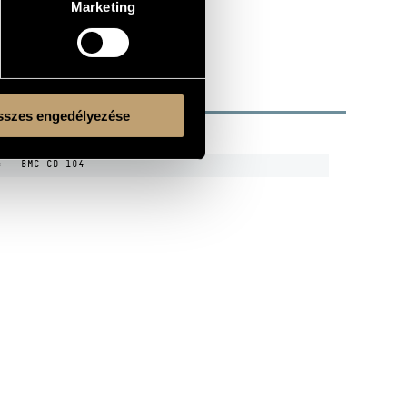
Marketing
szes engedélyezése
R
CODE
REMARK
s
BMC CD 104