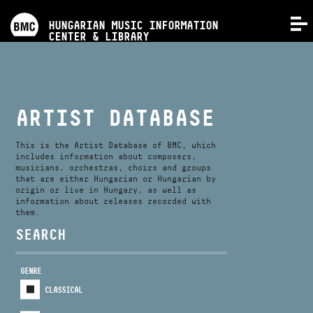
PROGRAMS
HUNGARIAN MUSIC INFORMATION
MENU
CENTER & LIBRARY
COMPETITIONS
TRAININGS
ARTIST DATABASE
RELEASES
This is the Artist Database of BMC, which
includes information about composers,
musicians, orchestras, choirs and groups
that are either Hungarian or Hungarian by
ABOUT US
origin or live in Hungary, as well as
information about releases recorded with
them.
CONTACT
SEARCH
GENRE
VIDEO GALLERY
CLASSICAL