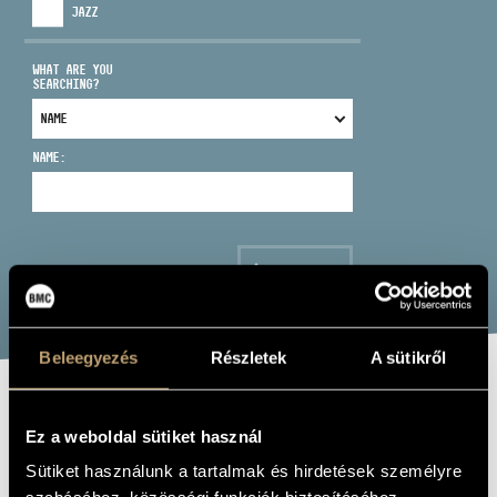
JAZZ
WHAT ARE YOU
SEARCHING?
ADDRESS
NAME:
EMAIL
infokozpont@bmc.hu
PHONE
SEARCH
OPENING HOURS
Beleegyezés
Részletek
A sütikről
FELLEGI BALÁZS
Ez a weboldal sütiket használ
Sütiket használunk a tartalmak és hirdetések személyre
voice - bass