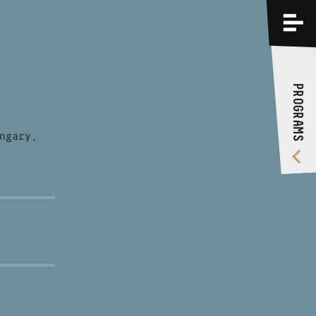
PROGRAMS
TRAININGS
PROGRAMS
ABOUT US
VIDEO GALLERY
ngary,