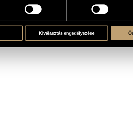
OGRAPHY
Kiválasztás engedélyezése
Ös
ITLE
PUBLISHE
dály Zoltán: Budavári te deum, Missa Brevis
Hungaroton