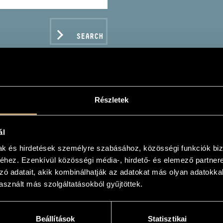
SEARCH
Részletek
ERT ALICE
ál
ano
mak és hirdetések személyre szabásához, közösségi funkciók biz
hez. Ezenkívül közösségi média-, hirdető- és elemező partner
zó adatait, akik kombinálhatják az adatokat más olyan adatokka
sznált más szolgáltatásokból gyűjtöttek.
C DATA
Beállítások
Statisztikai