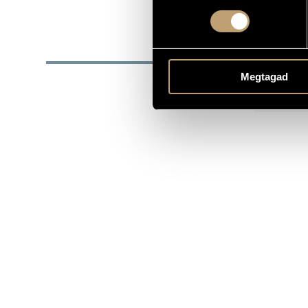
DATE OF BIRTH
DISC
Megtagad
YEAR
T
1994
Ko