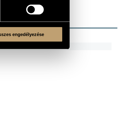
szes engedélyezése
R
CODE
REMARK
HCD 11397
Kulturális és Innovációs Minisztérium
Nemzeti Kulturális Alap
Ferencváros