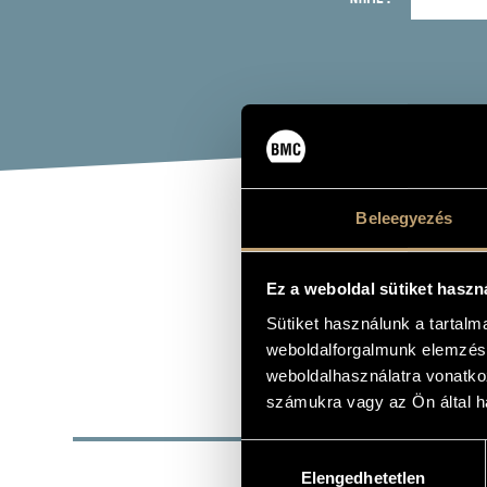
Beleegyezés
ECK
Ez a weboldal sütiket haszn
voice - sopr
Sütiket használunk a tartal
weboldalforgalmunk elemzésé
weboldalhasználatra vonatko
számukra vagy az Ön által ha
BASI
Hozzájárulás
PLACE OF BIRTH
Elengedhetetlen
kiválasztása