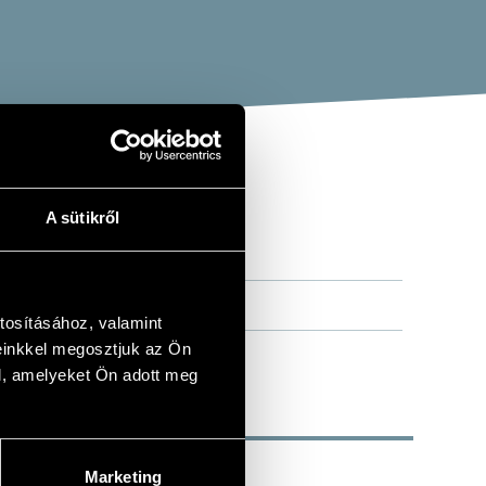
A sütikről
tosításához, valamint
einkkel megosztjuk az Ön
l, amelyeket Ön adott meg
Marketing