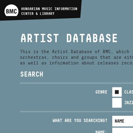
ARTIST DATABASE
HUNGARIAN MUSIC INFORMATION
CENTER & LIBRARY
COMPOSITION DATABASE
ARTIST DATABASE
MUSIC LIBRARY, ONLINE
CATALOG
This is the Artist Database of BMC, which 
orchestras, choirs and groups that are eit
as well as information about releases reco
SEARCH
GENRE
CLA
JAZ
WHAT ARE YOU SEARCHING?
NAME: