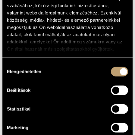
ARTIST DATABASE
szabásához, közösségi funkciók biztosításához,
BASIC DATA
valamint weboldalforgalmunk elemzéséhez. Ezenkívül
COMPOSITION DATABASE
közösségi média-, hirdető- és elemező partnereinkkel
Budapest
PLACE OF
BIRTH
megosztjuk az Ön weboldalhasználatra vonatkozó
MUSIC LIBRARY, ONLINE CATALOG
1957
DATE OF
adatait, akik kombinálhatják az adatokat más olyan
BIRTH
adatokkal, amelyeket Ön adott meg számukra vagy az
Ön által használt más szolgáltatásokból gyűjtöttek.
DISCOGRAPHY
YEAR
TITLE
PUBLISHER
CODE
REMARK
Hozzájárulás
Elengedhetetlen
Dubrovay, László: Works
kiválasztása
for the Hungarian
HCD
2001
Millenium
Hungaroton
32065
(Dubrovay László: Művek
a magyar Milleniumra)
Beállítások
Dubrovay, László:
Hungarian Sounds
HCD
2004
Hungaroton
32274
(Dubrovay László:
Magyar hangok)
Statisztikai
Marketing