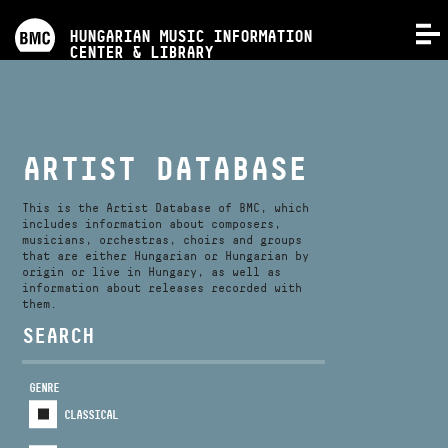
PROGRAMS
HUNGARIAN MUSIC INFORMATION
MENU
CENTER & LIBRARY
COMPETITIONS
TRAININGS
ARTIST DATABASE
RELEASES
This is the Artist Database of BMC, which
includes information about composers,
musicians, orchestras, choirs and groups
that are either Hungarian or Hungarian by
ABOUT US
origin or live in Hungary, as well as
information about releases recorded with
them.
CONTACT
SEARCH
GENRE
VIDEO GALLERY
CLASSICAL