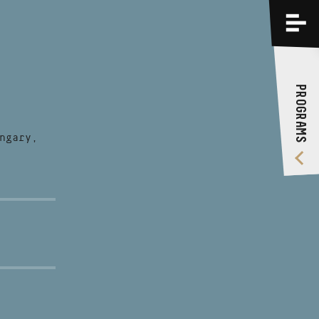
PROGRAMS
TRAININGS
PROGRAMS
ABOUT US
VIDEO GALLERY
ngary,