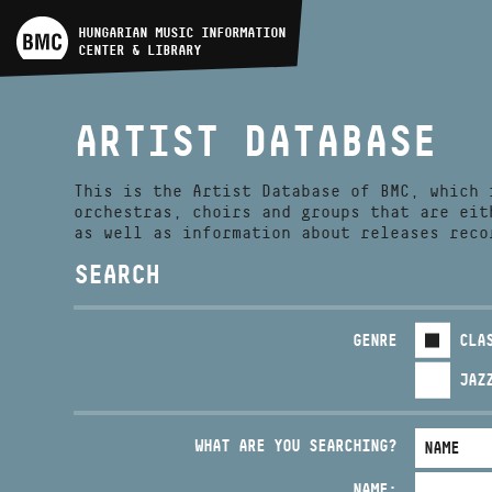
ARTIST DATABASE
HUNGARIAN MUSIC INFORMATION
CENTER & LIBRARY
COMPOSITION DATABASE
ARTIST DATABASE
MUSIC LIBRARY, ONLINE
CATALOG
This is the Artist Database of BMC, which 
orchestras, choirs and groups that are eit
as well as information about releases reco
SEARCH
GENRE
CLA
JAZ
WHAT ARE YOU SEARCHING?
NAME: