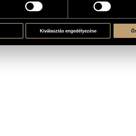
t
RAPHY
DISCOGRAPHY
Kiválasztás engedélyezése
Ös