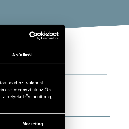
A sütikről
tosításához, valamint
einkkel megosztjuk az Ön
l, amelyeket Ön adott meg
Marketing