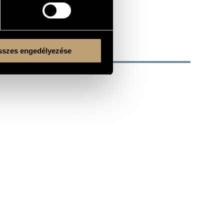
szes engedélyezése
Kulturális és Innovációs Minisztérium
Nemzeti Kulturális Alap
Ferencváros