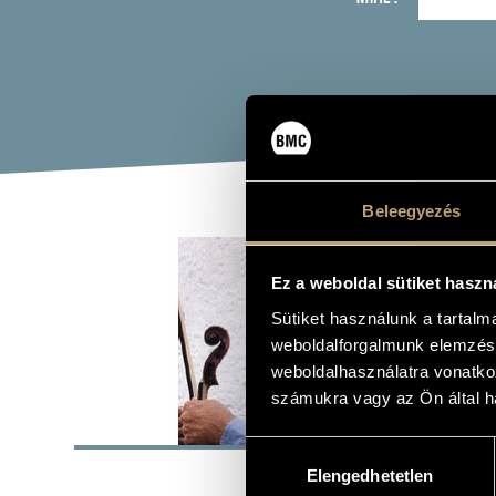
Beleegyezés
PAP
Ez a weboldal sütiket haszn
viola
Sütiket használunk a tartal
weboldalforgalmunk elemzésé
weboldalhasználatra vonatko
számukra vagy az Ön által ha
BASI
Hozzájárulás
Elengedhetetlen
kiválasztása
PLACE OF BIRTH