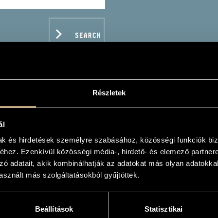
SEARCH
Részletek
P SÁNDOR
ál
mak és hirdetések személyre szabásához, közösségi funkciók biz
hez. Ezenkívül közösségi média-, hirdető- és elemező partner
zó adatait, akik kombinálhatják az adatokat más olyan adatokka
sznált más szolgáltatásokból gyűjtöttek.
C DATA
Beállítások
Statisztikai