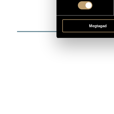
DATE OF BIRTH
Éder Quarte
ORCHESTRA
BIOG
Megtagad