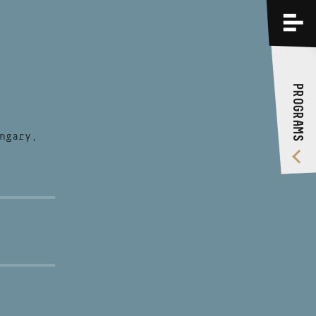
PROGRAMS
TRAININGS
PROGRAMS
ABOUT US
VIDEO GALLERY
ngary,