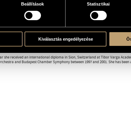
Beállítások
Statisztikai
onósok (Budapest Strings)
RAPHY
DISCOGRAPHY
Kiválasztás engedélyezése
Ös
ndvay made the final exam of double bass in Zoltán Kodály Conservatory, Kecskemét 
 Academy of Music in 2002 in the class of Péter Kubina.
r she received an international diploma in Sion, Switzerland at Tibor Varga Acad
chestra and Budapest Chamber Symphony between 1997 and 2001. She has been a 