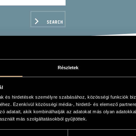
SEARCH
DVAY KRISZTINA
Részletek
ál
mak és hirdetések személyre szabásához, közösségi funkciók biz
hez. Ezenkívül közösségi média-, hirdető- és elemező partner
zó adatait, akik kombinálhatják az adatokat más olyan adatokka
C DATA
sznált más szolgáltatásokból gyűjtöttek.