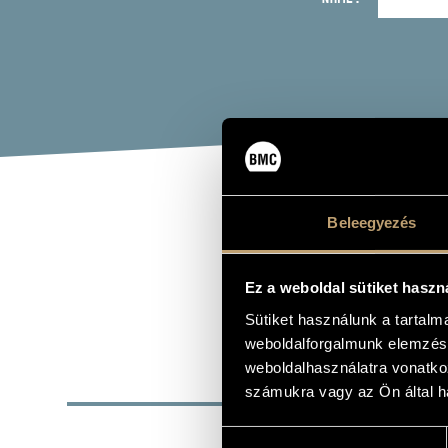
LEN
Beleegyezés
double bass
Ez a weboldal sütiket haszn
Sütiket használunk a tartal
weboldalforgalmunk elemzésé
weboldalhasználatra vonatko
BASI
számukra vagy az Ön által ha
PLACE OF BIRTH
Hozzájárulás