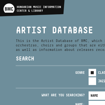
ARTIST DATABASE
HUNGARIAN MUSIC INFORMATION
CENTER & LIBRARY
COMPOSITION DATABASE
ARTIST DATABASE
MUSIC LIBRARY, ONLINE
CATALOG
This is the Artist Database of BMC, which 
orchestras, choirs and groups that are eit
as well as information about releases reco
SEARCH
GENRE
CLA
JAZ
WHAT ARE YOU SEARCHING?
NAME: