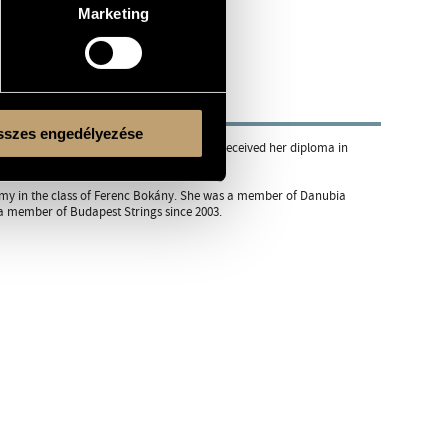
Marketing
szes engedélyezése
in 1996 in the class of Vilmos Buza. She received her diploma in
emy in the class of Ferenc Bokány. She was a member of Danubia
member of Budapest Strings since 2003.