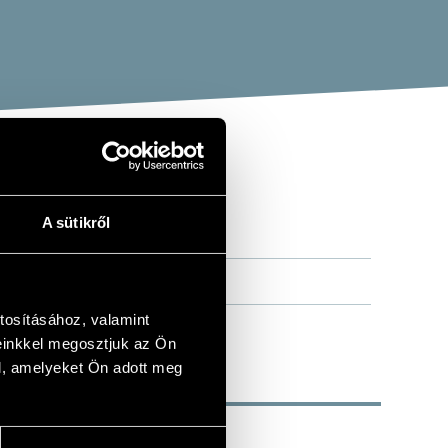
A sütikről
tosításához, valamint
einkkel megosztjuk az Ön
l, amelyeket Ön adott meg