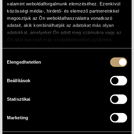
valamint weboldalforgalmunk elemzéséhez. Ezenkívül
ARTIST DATABASE
cello
közösségi média-, hirdető- és elemező partnereinkkel
BASIC DATA
COMPOSITION DATABASE
megosztjuk az Ön weboldalhasználatra vonatkozó
adatait, akik kombinálhatják az adatokat más olyan
PLACE OF
MUSIC LIBRARY, ONLINE CATALOG
adatokkal, amelyeket Ön adott meg számukra vagy az
BIRTH
Ön által használt más szolgáltatásokból gyűjtöttek.
1955
DATE OF
BIRTH
Hozzájárulás
DISCOGRAPHY
Elengedhetetlen
kiválasztása
YEAR
TITLE
PUBLISHER
CODE
REMARK
Beállítások
Hollós Máté: Fölfelé
Pannon
PCL
1990
hulló levelek éneke
Classic
8006
Statisztikai
Marketing