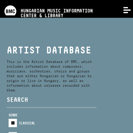
PROGRAMS
HUNGARIAN MUSIC INFORMATION
MENU
CENTER & LIBRARY
COMPETITIONS
TRAININGS
ARTIST DATABASE
RELEASES
This is the Artist Database of BMC, which
includes information about composers,
musicians, orchestras, choirs and groups
that are either Hungarian or Hungarian by
ABOUT US
origin or live in Hungary, as well as
information about releases recorded with
them.
CONTACT
SEARCH
GENRE
VIDEO GALLERY
CLASSICAL