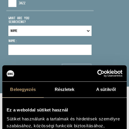
JAZZ
WHAT ARE YOU
SEARCHING?
ADDRESS
NAME:
EMAIL
infokozpont@bmc.hu
PHONE
SEARCH
OPENING HOURS
Beleegyezés
Részletek
A sütikről
KEMÉNY
Ez a weboldal sütiket használ
KRISZTINA
Sütiket használunk a tartalmak és hirdetések személyre
szabásához, közösségi funkciók biztosításához,