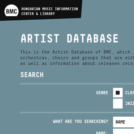
ARTIST DATABASE
HUNGARIAN MUSIC INFORMATION
CENTER & LIBRARY
COMPOSITION DATABASE
ARTIST DATABASE
MUSIC LIBRARY, ONLINE
CATALOG
This is the Artist Database of BMC, which 
orchestras, choirs and groups that are eit
as well as information about releases reco
SEARCH
GENRE
CLA
JAZ
WHAT ARE YOU SEARCHING?
NAME: