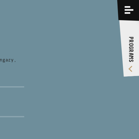
PROGRAMS
TRAININGS
PROGRAMS
ABOUT US
VIDEO GALLERY
ngary,