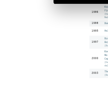
Von
Ko
Fi
1986
(Ko
Met
1988
Bo
Ho
1995
Br
1997
Qu
(Br
Ko
No
2000
Ca
(Ko
dal
Th
2003
(Bo