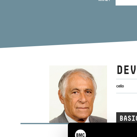
DEV
cello
BASI
Szeged
PLACE OF BIRTH