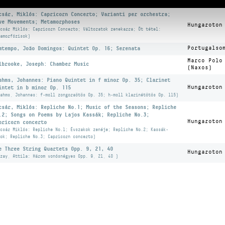
ósnégyes; Sírfelirat Aquincumból)
csár, Miklós: Capricorn Concerto; Varianti per orchestra;
ve Movements; Metamorphoses
Hungaroton
csár Miklós: Capricorn Concerto; Változatok zenekarra; Öt tétel:
amorfózisok)
mtempo, João Domingos: Quintet Op. 16; Serenata
Portugalso
Marco Polo
lbrooke, Joseph: Chamber Music
(Naxos)
ahms, Johannes: Piano Quintet in f minor Op. 35; Clarinet
intet in b minor Op. 115
Hungaroton
ahms, Johannes: f-moll zongoraötös Op. 35; h-moll klarinétötös Op. 115)
csár, Miklós: Repliche No.1; Music of the Seasons; Repliche
.2; Songs on Poems by Lajos Kassák; Repliche No.3;
Hungaroton
pricorn concerto
csár Miklós: Repliche No.1; Évszakok zenéje; Repliche No.2; Kassák-
ok; Repliche No.3; Capricorn concerto)
e Three String Quartets Opp. 9, 21, 40
Hungaroton
zay, Attila: Három vonósnégyes Opp. 9, 21, 40 )