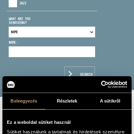
JAZZ
WHAT ARE YOU
SEARCHING?
ADDRESS
NAME:
EMAIL
infokozpont@bmc.hu
PHONE
SEARCH
OPENING HOURS
Beleegyezés
Részletek
A sütikről
SZENDE GÁBOR
Ez a weboldal sütiket használ
drums
Sütiket használunk a tartalmak és hirdetések személyre