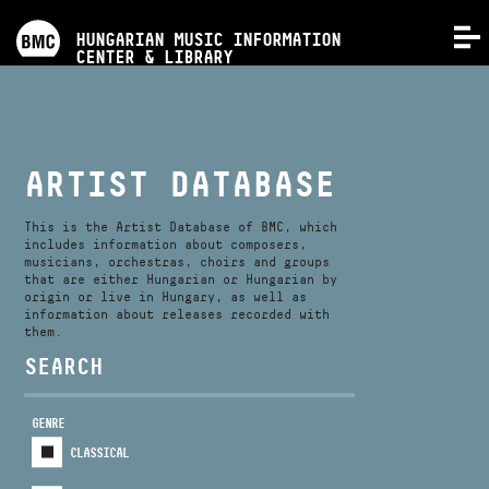
PROGRAMS
HUNGARIAN MUSIC INFORMATION
MENU
CENTER & LIBRARY
COMPETITIONS
TRAININGS
ARTIST DATABASE
RELEASES
This is the Artist Database of BMC, which
includes information about composers,
musicians, orchestras, choirs and groups
that are either Hungarian or Hungarian by
ABOUT US
origin or live in Hungary, as well as
information about releases recorded with
them.
CONTACT
SEARCH
GENRE
VIDEO GALLERY
CLASSICAL