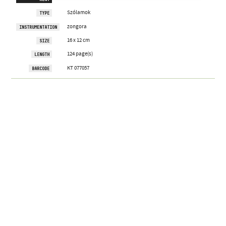
Szólamok
TYPE
zongora
INSTRUMENTATION
16 x 12 cm
SIZE
124 page(s)
LENGTH
KT 077057
BARCODE