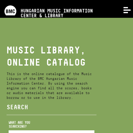
PROGRAMS
HUNGARIAN MUSIC INFORMATION
MENU
CENTER & LIBRARY
COMPETITIONS
TRAININGS
MUSIC LIBRARY,
ONLINE CATALOG
RELEASES
This is the online catalogue of the Music
ABOUT US
Library of the BMC Hungarian Music
Information Center. By using the search
engine you can find all the scores, books
or audio materials that are available to
borrow or to use in the library.
CONTACT
SEARCH
VIDEO GALLERY
WHAT ARE YOU
SEARCHING?