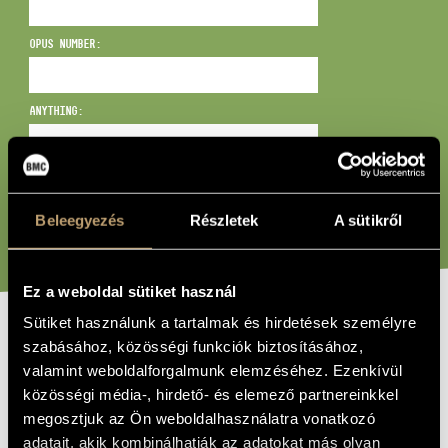
ARTIST DATABASE
OPUS NUMBER:
COMPOSITION DATABASE
MUSIC LIBRARY, ONLINE CATALOG
ANYTHING:
SEARCH
Beleegyezés
Részletek
A sütikről
Ez a weboldal sütiket használ
Sütiket használunk a tartalmak és hirdetések személyre
szabásához, közösségi funkciók biztosításához,
TITLE
valamint weboldalforgalmunk elemzéséhez. Ezenkívül
Senza sangue (2014-2015 / rev. 2016)
VOLUME
közösségi média-, hirdető- és elemező partnereinkkel
megosztjuk az Ön weboldalhasználatra vonatkozó
SUBTITLE
adatait, akik kombinálhatják az adatokat más olyan
Oper in einem Akt für zwei Sänger und Orchester
VOLUME