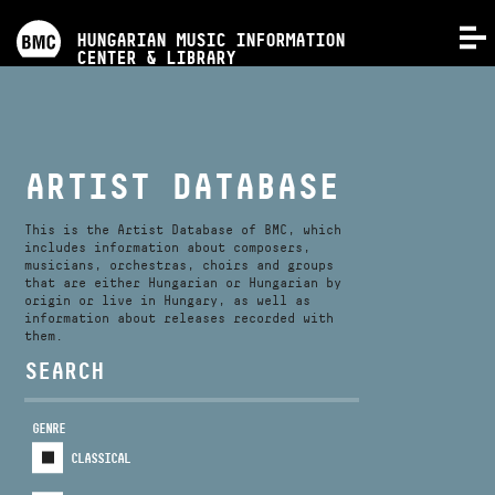
PROGRAMS
HUNGARIAN MUSIC INFORMATION
MENU
CENTER & LIBRARY
COMPETITIONS
TRAININGS
ARTIST DATABASE
RELEASES
This is the Artist Database of BMC, which
includes information about composers,
musicians, orchestras, choirs and groups
that are either Hungarian or Hungarian by
ABOUT US
origin or live in Hungary, as well as
information about releases recorded with
them.
CONTACT
SEARCH
GENRE
VIDEO GALLERY
CLASSICAL