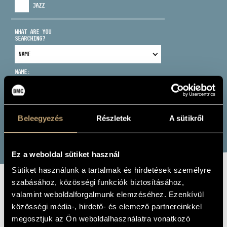
JAZZ
WHAT ARE YOU
SEARCHING?
ADDRESS
NAME:
EMAIL
infokozpont@bmc.hu
Beleegyezés
Részletek
A sütikről
PHONE
SEARCH
OPENING HOURS
Ez a weboldal sütiket használ
Sütiket használunk a tartalmak és hirdetések személyre
szabásához, közösségi funkciók biztosításához,
ÁGOSTON -
valamint weboldalforgalmunk elemzéséhez. Ezenkívül
SZEGŐ DUÓ
közösségi média-, hirdető- és elemező partnereinkkel
megosztjuk az Ön weboldalhasználatra vonatkozó