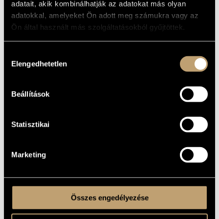
adatait, akik kombinálhatják az adatokat más olyan
ARTIST DATABASE
Orchestra, choir, ensemble
adatokkal, amelyeket Ön adott meg számukra vagy az
Ön által használt más szolgáltatásokból gyűjtöttek.
BASIC DATA
COMPOSITION DATABASE
FORMED
MUSIC LIBRARY, ONLINE CATALOG
Hozzájárulás
Elengedhetetlen
kiválasztása
Beállítások
Statisztikai
Marketing
Összes engedélyezése