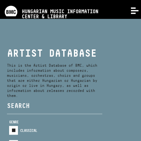
PROGRAMS
HUNGARIAN MUSIC INFORMATION
MENU
CENTER & LIBRARY
COMPETITIONS
TRAININGS
ARTIST DATABASE
RELEASES
This is the Artist Database of BMC, which
includes information about composers,
musicians, orchestras, choirs and groups
that are either Hungarian or Hungarian by
ABOUT US
origin or live in Hungary, as well as
information about releases recorded with
them.
CONTACT
SEARCH
GENRE
VIDEO GALLERY
CLASSICAL