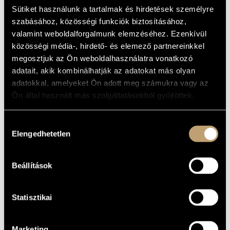
ARTIST DATABASE
Orchestra, choir, ensemble
Sütiket használunk a tartalmak és hirdetések személyre
szabásához, közösségi funkciók biztosításához,
BASIC DATA
COMPOSITION DATABASE
valamint weboldalforgalmunk elemzéséhez. Ezenkívül
közösségi média-, hirdető- és elemező partnereinkkel
FORMED
MUSIC LIBRARY, ONLINE CATALOG
megosztjuk az Ön weboldalhasználatra vonatkozó
adatait, akik kombinálhatják az adatokat más olyan
DISCOGRAPHY
adatokkal, amelyeket Ön adott meg számukra vagy az
Ön által használt más szolgáltatásokból gyűjtöttek.
YEAR
TITLE
PUBLISHER
CODE
REMARK
Own
Artisjus
Hozzájárulás
Award -
Contemporary
2005
Sony - BMG
82876759822
"Production
Gregorian
Elengedhetetlen
kiválasztása
of the
Year"
(2006)
Contemporary
2005
Sony - BMG
82876759822
Gregorian
Beállítások
Own
DVD /
Contemporary
2007
Sony - BMG
88697086499
Concert at
Gregorian
Millenáris
Statisztikai
Teátrum
Marketing