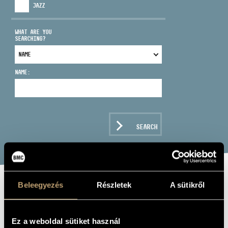
JAZZ
WHAT ARE YOU
SEARCHING?
ADDRESS
NAME:
EMAIL
infokozpont@bmc.hu
PHONE
SEARCH
OPENING HOURS
Beleegyezés
Részletek
A sütikről
VOCES4
ENSEMBLE
Ez a weboldal sütiket használ