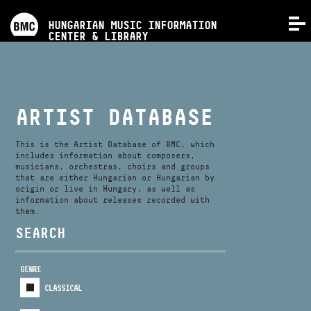
PROGRAMS
HUNGARIAN MUSIC INFORMATION
MENU
CENTER & LIBRARY
COMPETITIONS
TRAININGS
ARTIST DATABASE
RELEASES
This is the Artist Database of BMC, which
includes information about composers,
musicians, orchestras, choirs and groups
that are either Hungarian or Hungarian by
ABOUT US
origin or live in Hungary, as well as
information about releases recorded with
them.
CONTACT
SEARCH
GENRE
VIDEO GALLERY
CLASSICAL