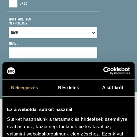
JAZZ
WHAT ARE YOU
SEARCHING?
ADDRESS
NAME:
EMAIL
infokozpont@bmc.hu
PHONE
SEARCH
Beleegyezés
Részletek
A sütikről
OPENING HOURS
Ez a weboldal sütiket használ
BUDAPEST
Sütiket használunk a tartalmak és hirdetések személyre
CAMERATA
szabásához, közösségi funkciók biztosításához,
valamint weboldalforgalmunk elemzéséhez. Ezenkívül