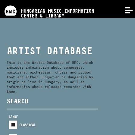
PROGRAMS
HUNGARIAN MUSIC INFORMATION
MENU
CENTER & LIBRARY
COMPETITIONS
TRAININGS
ARTIST DATABASE
RELEASES
This is the Artist Database of BMC, which
includes information about composers,
musicians, orchestras, choirs and groups
that are either Hungarian or Hungarian by
ABOUT US
origin or live in Hungary, as well as
information about releases recorded with
them.
CONTACT
SEARCH
GENRE
VIDEO GALLERY
CLASSICAL