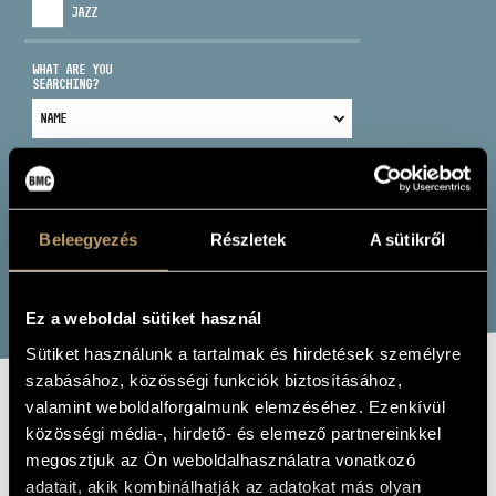
JAZZ
WHAT ARE YOU
SEARCHING?
ADDRESS
NAME:
EMAIL
Beleegyezés
Részletek
A sütikről
infokozpont@bmc.hu
PHONE
SEARCH
Ez a weboldal sütiket használ
OPENING HOURS
Sütiket használunk a tartalmak és hirdetések személyre
szabásához, közösségi funkciók biztosításához,
valamint weboldalforgalmunk elemzéséhez. Ezenkívül
KALLÓ QUARTET
közösségi média-, hirdető- és elemező partnereinkkel
megosztjuk az Ön weboldalhasználatra vonatkozó
Orchestra, choir, ensemble
adatait, akik kombinálhatják az adatokat más olyan