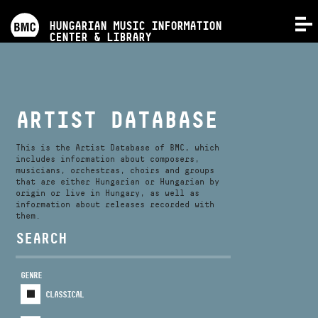
PROGRAMS
HUNGARIAN MUSIC INFORMATION
MENU
CENTER & LIBRARY
COMPETITIONS
TRAININGS
ARTIST DATABASE
RELEASES
This is the Artist Database of BMC, which
includes information about composers,
musicians, orchestras, choirs and groups
that are either Hungarian or Hungarian by
ABOUT US
origin or live in Hungary, as well as
information about releases recorded with
them.
CONTACT
SEARCH
GENRE
VIDEO GALLERY
CLASSICAL