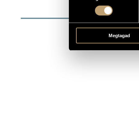
DISC
YEAR
T
Megtagad
1998
Hu
Fi
2001
(50