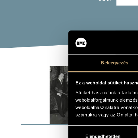
Beleegyezés
FES
Ez a weboldal sütiket haszn
Orchestra, c
Sütiket használunk a tartal
weboldalforgalmunk elemzésé
weboldalhasználatra vonatko
számukra vagy az Ön által ha
BASI
Hozzájárulás
1985
FORMED
Elengedhetetlen
kiválasztása