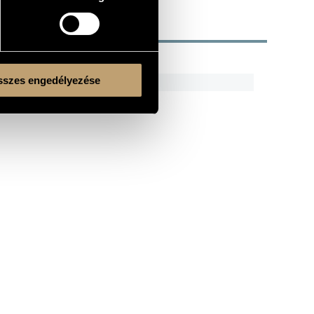
R
CODE
REMARK
szes engedélyezése
HCD 31842
Sampler CD
HCD 32091-3
3 CDs
Kulturális és Innovációs Minisztérium
Nemzeti Kulturális Alap
Ferencváros