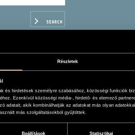
SEARCH
Részletek
TETICS VONÓSNÉGYES
ál
hoir, ensemble
mak és hirdetések személyre szabásához, közösségi funkciók biz
hez. Ezenkívül közösségi média-, hirdető- és elemező partner
zó adatait, akik kombinálhatják az adatokat más olyan adatokka
sznált más szolgáltatásokból gyűjtöttek.
C DATA
Beállítások
Statisztikai