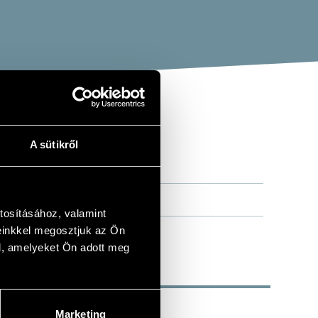
A sütikről
tosításához, valamint
einkkel megosztjuk az Ön
l, amelyeket Ön adott meg
Marketing