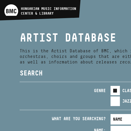
ARTIST DATABASE
HUNGARIAN MUSIC INFORMATION
CENTER & LIBRARY
COMPOSITION DATABASE
ARTIST DATABASE
MUSIC LIBRARY, ONLINE
CATALOG
This is the Artist Database of BMC, which 
orchestras, choirs and groups that are eit
as well as information about releases reco
SEARCH
GENRE
CLA
JAZ
WHAT ARE YOU SEARCHING?
NAME: