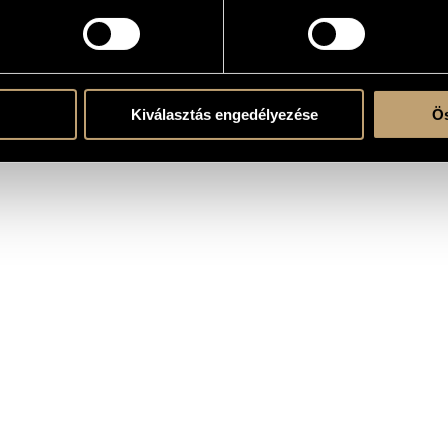
OGRAPHY
ITLE
PUBLISHE
Kiválasztás engedélyezése
Ös
ngaroton Classic - 1999
Hungaroton
fty Years of Hungaroton - String Players
Hungaroton
 éves a Hungaroton - Vonósművészek (1951-2001))