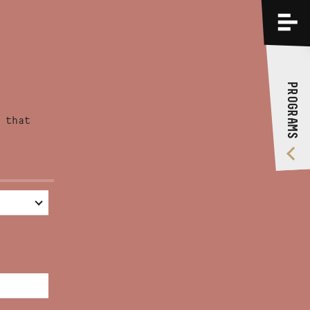
PROGRAMS
TRAININGS
PROGRAMS
ABOUT US
 that
VIDEO GALLERY