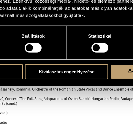
hez. Ezenkívül közösségi média-, hirdető- és elemező partner
zó adatait, akik kombinálhatják az adatokat más olyan adatokka
hestra
sznált más szolgáltatásokból gyűjtöttek.
ings: 2 vl., 2 vla., vlc.
Beállítások
Statisztikai
ace
 Rapid No. 1
 Rapid No. 2
 Rapid No. 3
Kiválasztás engedélyezése
Ös
vásárhely, Romania; Orchestra of the Romanian State Vocal and Dance Ensemble o
79, Concert "The Folk Song Adaptations of Csaba Szabó" Hungarian Radio, Budapest; 
más (cond.)
shed)
adio