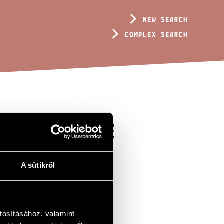
NEW SEARCH
COMPLEX SEARCH
DANCE-SUITE
A sütikről
tosításához, valamint