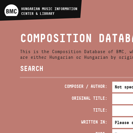
ARTIST DATABASE
HUNGARIAN MUSIC INFORMATION
CENTER & LIBRARY
COMPOSITION DATABASE
COMPOSITION DATAB
MUSIC LIBRARY, ONLINE
CATALOG
This is the Composition Database of BMC, w
are either Hungarian or Hungarian by origi
SEARCH
COMPOSER / AUTHOR:
ORIGINAL TITLE:
TITLE:
WRITTEN IN: