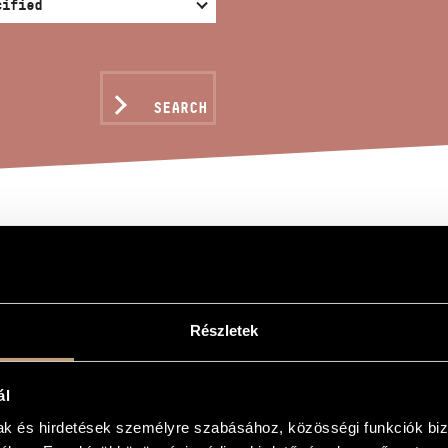
SEARCH
CES FROM SÁRPATAK - 
Részletek
a
ncok - Táncszvit
ál
 Sárpatak - Dance-Suite
mak és hirdetések személyre szabásához, közösségi funkciók biz