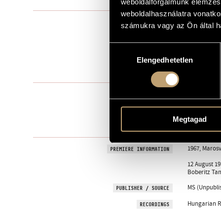
weboldalforgalmunk elemzésé
weboldalhasználatra vonatko
Chamber orc
TYPE
számukra vagy az Ön által ha
7
NUMBER OF PLAYERS
Hozzájárulás
cl., zither, str
INSTRUMENTATION
Elengedhetetlen
kiválasztása
8 min
DURATION
1. Giusto viv
MOVEMENTS, PARTS
2. Sebes 1. /
3. Sebes 2. /
4. Sebes 3. /
Megtagad
5. Csárdás
1967, Maros
PREMIERE INFORMATION
12 August 19
Boberitz Ta
MS (Unpubli
PUBLISHER / SOURCE
Hungarian R
RECORDINGS