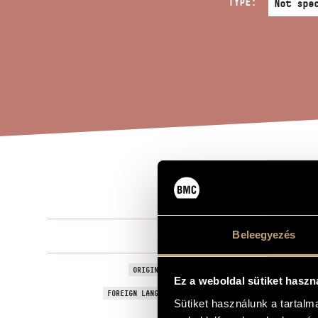
TYPE:
DAN
TITLE OF THE WORK
Beleegyezés
Szabó Csab
COMPOSER
Sárpataki tá
ORIGINAL / HUNGARIAN TITLE
Ez a weboldal sütiket haszn
Dances from
FOREIGN LANGUAGE / ENGLISH TITLE
Sütiket használunk a tartal
1967
YEAR OF COMPOSITION