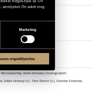
einkkel megosztjuk az Ön
l, amelyeket Ön adott meg
Marketing
szes engedélyezése
f Marosvásárhely, István Domokos (choerographer)
Zoltán Várkonyi (vl.), Tibor Dittrich (cl.), Chamber Ensemble,