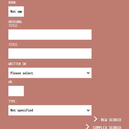
BORN:
ORIGINAL
TITLE:
ADDRESS
TITLE:
EMAIL
infokozpont@bmc.hu
WRITTEN IN:
PHONE
OR:
OPENING HOURS
TYPE:
NEW SEARCH
COMPLEX SEARCH