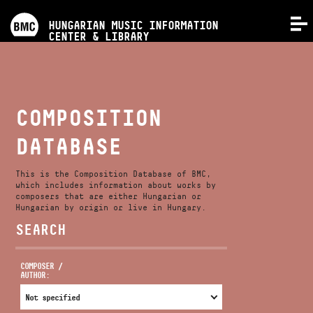
PROGRAMS
HUNGARIAN MUSIC INFORMATION
MENU
CENTER & LIBRARY
COMPETITIONS
TRAININGS
COMPOSITION
DATABASE
RELEASES
This is the Composition Database of BMC,
ABOUT US
which includes information about works by
composers that are either Hungarian or
Hungarian by origin or live in Hungary.
SEARCH
CONTACT
COMPOSER /
AUTHOR:
VIDEO GALLERY