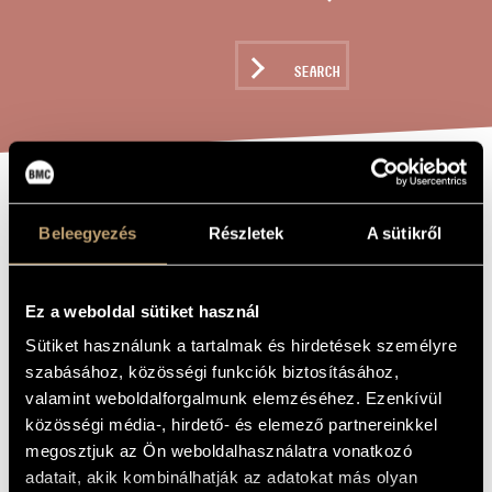
ARTIST DATABASE
COMPOSITION DATABASE
SEARCH
MUSIC LIBRARY, ONLINE CATALOG
MINIATURES
TITLE OF
THE WORK
Beleegyezés
Részletek
A sütikről
Sugár Miklós
COMPOSER
Ez a weboldal sütiket használ
Miniatűrök
ORIGINAL /
Sütiket használunk a tartalmak és hirdetések személyre
HUNGARIAN
TITLE
szabásához, közösségi funkciók biztosításához,
Miniatures
FOREIGN
valamint weboldalforgalmunk elemzéséhez. Ezenkívül
LANGUAGE /
ENGLISH
közösségi média-, hirdető- és elemező partnereinkkel
TITLE
megosztjuk az Ön weboldalhasználatra vonatkozó
Ensemble Intermodulation and László Tihanyi
DEDICATION
adatait, akik kombinálhatják az adatokat más olyan