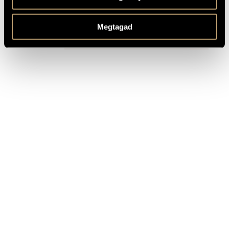
TITLE
PUBLISHER
Megtagad
Miklós, Sugár: After Storm;
Songs...; Luxatio; Three Songs...;
Hungaroton
NO.2; French Songs; Miniatures