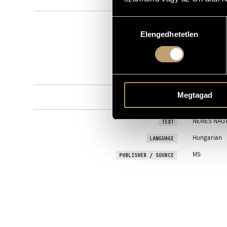
Hozzájárulás
Mixed choir
TYPE
Elengedhetetlen
kiválasztása
12
NUMBER OF PLAYERS
mixed choir 
INSTRUMENTATION
5 min
DURATION
Megtagad
One movem
MOVEMENTS, PARTS
NEMES NAGY
TEXT
Hungarian
LANGUAGE
MS
PUBLISHER / SOURCE