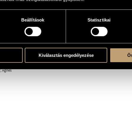
Beállítások
Statisztikai
(S-S-S-A-A-A-T-T-T-B-B-B)
Kiválasztás engedélyezése
Ös
ent
, Ágnes