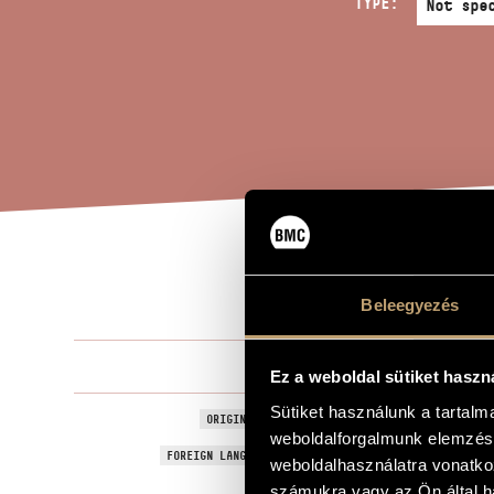
TYPE:
NIG
TITLE OF THE WORK
Beleegyezés
Sugár Mikló
COMPOSER
Ez a weboldal sütiket haszn
Sütiket használunk a tartal
Éj
ORIGINAL / HUNGARIAN TITLE
weboldalforgalmunk elemzésé
Night
FOREIGN LANGUAGE / ENGLISH TITLE
weboldalhasználatra vonatko
1979
számukra vagy az Ön által ha
YEAR OF COMPOSITION