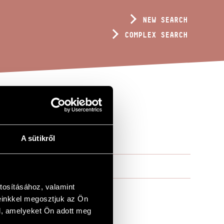
NEW SEARCH
COMPLEX SEARCH
A sütikről
tosításához, valamint
einkkel megosztjuk az Ön
l, amelyeket Ön adott meg