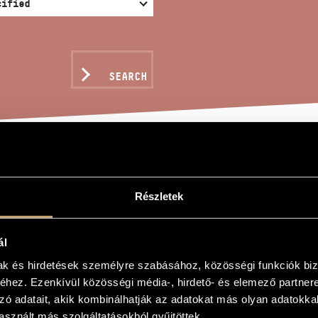
SEARCH
HT
Részletek
s
ál
mak és hirdetések személyre szabásához, közösségi funkciók biz
hez. Ezenkívül közösségi média-, hirdető- és elemező partner
zó adatait, akik kombinálhatják az adatokat más olyan adatokka
sznált más szolgáltatásokból gyűjtöttek.